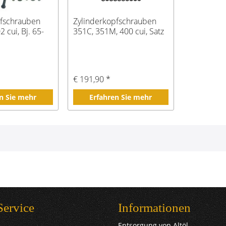
pfschrauben
Zylinderkopfschrauben
2 cui, Bj. 65-
351C, 351M, 400 cui, Satz
€ 191,90 *
n Sie mehr
Erfahren Sie mehr
Service
Informationen
Entsorgung von Altöl