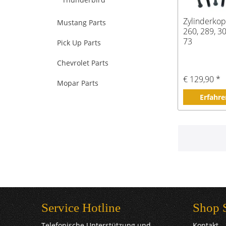
Zylinderko
Mustang Parts
260, 289, 30
73
Pick Up Parts
Chevrolet Parts
€ 129,90 *
Mopar Parts
Erfahre
Service Hotline
Shop 
Telefonische Unterstützung und
Kontakt