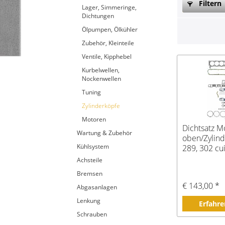
Filtern
Lager, Simmeringe,
Dichtungen
Ölpumpen, Ölkühler
Zubehör, Kleinteile
Ventile, Kipphebel
Kurbelwellen,
Nockenwellen
Tuning
Zylinderköpfe
Motoren
Dichtsatz M
Wartung & Zubehör
oben/Zylind
Kühlsystem
289, 302 cui
Up Bj -87
Achsteile
Bremsen
€ 143,00 *
Abgasanlagen
Lenkung
Erfahre
Schrauben