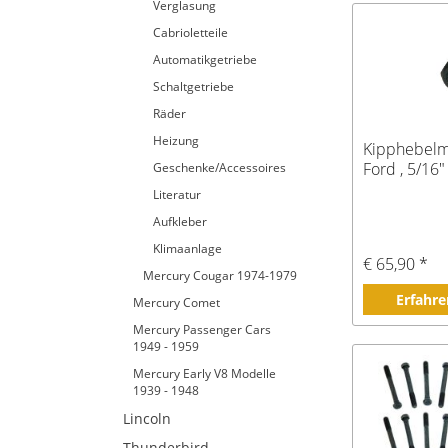
Verglasung
Cabrioletteile
Automatikgetriebe
Schaltgetriebe
Räder
Heizung
Kipphebelm
Ford , 5/16"
Geschenke/Accessoires
Literatur
Aufkleber
Klimaanlage
€ 65,90 *
Mercury Cougar 1974-1979
Erfahre
Mercury Comet
Mercury Passenger Cars
1949 - 1959
Mercury Early V8 Modelle
1939 - 1948
Lincoln
Thunderbird