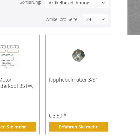
Sortierung:
Artikel pro Seite:
 Motor
Kipphebelmutter 3/8"
nderkopf 351W,
*
€ 3,50 *
ren Sie mehr
Erfahren Sie mehr