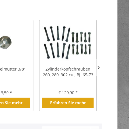
elmutter 3/8"
Zylinderkopfschrauben
Dichts
260, 289, 302 cui, Bj. 65-73
oben/Zyli
289, 302 cui
Up 
 3,50 *
€ 129,90 *
€ 1
en Sie mehr
Erfahren Sie mehr
Erfahre