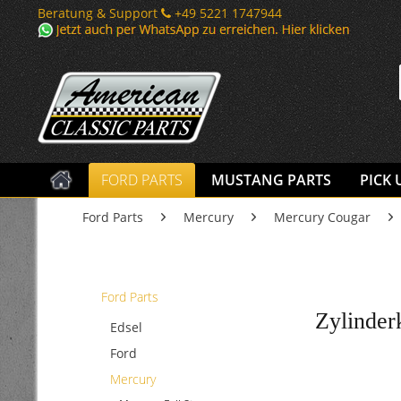
Beratung & Support
+49 5221 1747944
FORD PARTS
MUSTANG PARTS
PICK 
Ford Parts
Mercury
Mercury Cougar
Ford Parts
Zylinder
Edsel
Ford
Mercury