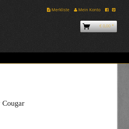
Merkliste
Mein Konto
€ 0,00 *
y Cougar