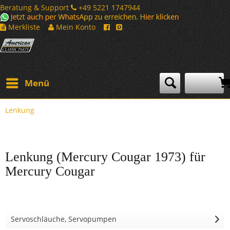
Beratung & Support
+49 5221 1747944
Merkliste
Mein Konto
Menü
Lenkung
Lenkung (Mercury Cougar 1973) für
Mercury Cougar
Servoschläuche, Servopumpen