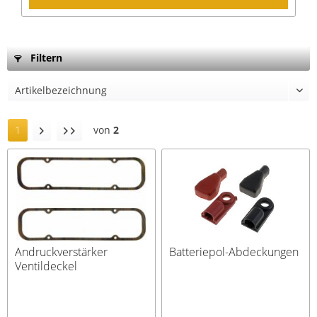
Filtern
1
von
2
Andruckverstärker
Batteriepol-Abdeckungen
Ventildeckel