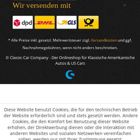
Wir versenden mit
* Alle Preise inkl. gesetzl. Mehrwertsteuer zzgl.
Versandkosten
und ggf.
Nachnahmegebühren, wenn nicht anders beschrieben.
© Classic Car Company - Der Onlineshop für Klassische Amerikanische
Autos & US Cars
Diese Website benutzt Cookies, die für den technischen Betrieb
der Website erforderlich sind und stets gesetzt werden. Andere
Cookies, die den Komfort bei Benutzung dieser Website
erhöhen, der Direktwerbung dienen oder die Interaktion mit
anderen Websites und sozialen Netzwerken vereinfachen
sollen, werden nur mit Ihrer Zustimmung gesetzt.