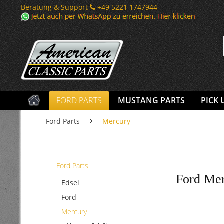
Beratung & Support
+49 5221 1747944
FORD PARTS
MUSTANG PARTS
PICK 
Ford Parts
Mercury
Ford Parts
Ford Mer
Edsel
Ford
Mercury