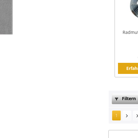
Radmutt
Erfah
Filtern
1