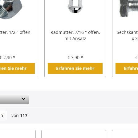
er, 1/2 " offen
Radmutter, 7/16 " offen,
Sechskant
mit Ansatz
x 
€ 2,90 *
€ 3,90 *
€
ren Sie mehr
Erfahren Sie mehr
Erfahr
von
117