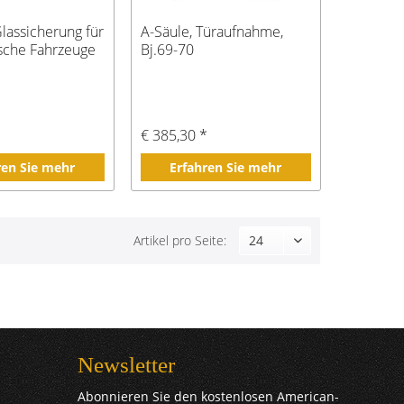
Glassicherung für
A-Säule, Türaufnahme,
sche Fahrzeuge
Bj.69-70
€ 385,30 *
ren Sie mehr
Erfahren Sie mehr
Artikel pro Seite:
Newsletter
Abonnieren Sie den kostenlosen American-