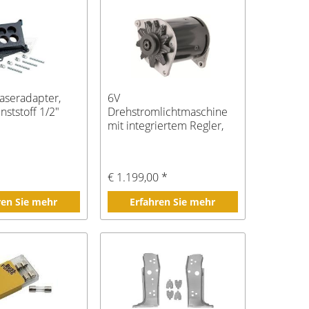
aseradapter,
6V
nststoff 1/2"
Drehstromlichtmaschine
mit integriertem Regler,
pos. Masse; One Wire
€ 1.199,00 *
ren Sie mehr
Erfahren Sie mehr