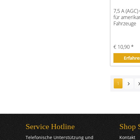
7,5 A (AGC)
für amerika
Fahrzeuge
€ 10,90 *
Erfahre
1
Service Hotline
Shop 
Telefonische Unterstützung und
Kontakt