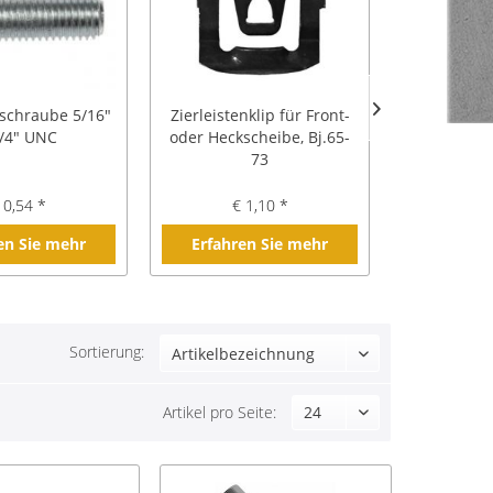
schraube 5/16"
Zierleistenklip für Front-
Bremslei
3/4" UNC
oder Heckscheibe, Bj.65-
3/8"-24
73
Brem
 0,54 *
€ 1,10 *
€ 
en Sie mehr
Erfahren Sie mehr
Erfahre
Sortierung:
Artikel pro Seite: