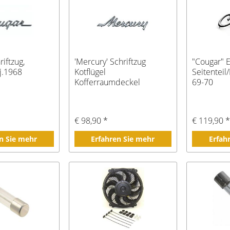
riftzug,
'Mercury' Schriftzug
"Cougar" 
Bj.1968
Kotflügel
Seitenteil
Kofferraumdeckel
69-70
Motorhaube
€ 98,90 *
€ 119,90 
n Sie mehr
Erfahren Sie mehr
Erfah