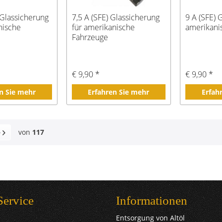
 Glassicherung
7,5 A (SFE) Glassicherung
9 A (SFE) 
nische
für amerikanische
amerikani
Fahrzeuge
€ 9,90 *
€ 9,90 *
n Sie mehr
Erfahren Sie mehr
Erfah
von
117
Service
Informationen
Entsorgung von Altöl