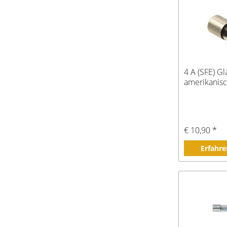
4 A (SFE) Gl
amerikanis
€ 10,90 *
Erfahre