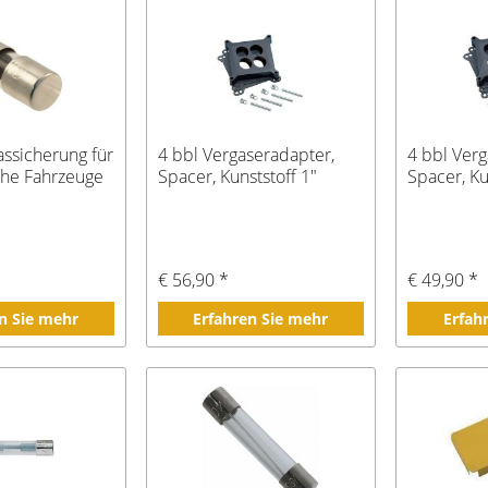
assicherung für
4 bbl Vergaseradapter,
4 bbl Verg
che Fahrzeuge
Spacer, Kunststoff 1"
Spacer, Ku
€ 56,90 *
€ 49,90 *
n Sie mehr
Erfahren Sie mehr
Erfah