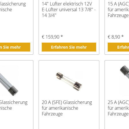
Glassicherung
14" Lüfter elektrisch 12V
15 A (AGC
nische
E-Lüfter universal 13 7/8" -
für ameri
14 3/4"
Fahrzeuge
€ 159,90 *
€ 8,90 *
n Sie mehr
Erfahren Sie mehr
Erfah
Glassicherung
20 A (SFE) Glassicherung
25 A (AGC
nische
für amerikanische
für ameri
Fahrzeuge
Fahrzeuge