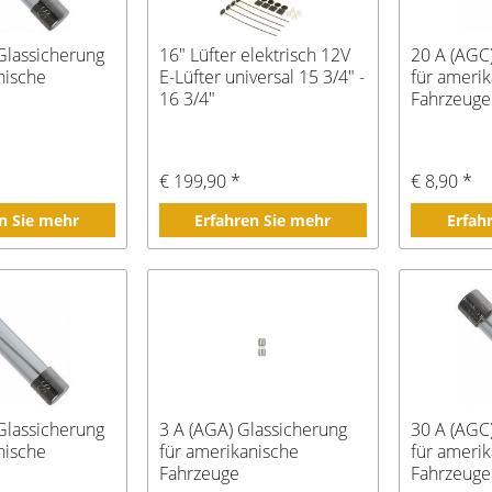
Glassicherung
16" Lüfter elektrisch 12V
20 A (AGC
nische
E-Lüfter universal 15 3/4" -
für ameri
16 3/4"
Fahrzeuge
€ 199,90 *
€ 8,90 *
n Sie mehr
Erfahren Sie mehr
Erfah
Glassicherung
3 A (AGA) Glassicherung
30 A (AGC
nische
für amerikanische
für ameri
Fahrzeuge
Fahrzeuge