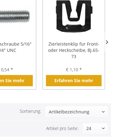
schraube 5/16"
Zierleistenklip für Front-
Bremslei
3/4" UNC
oder Heckscheibe, Bj.65-
3/8"-24
73
Brem
 0,54 *
€ 1,10 *
€ 
en Sie mehr
Erfahren Sie mehr
Erfahre
Sortierung:
Artikel pro Seite: