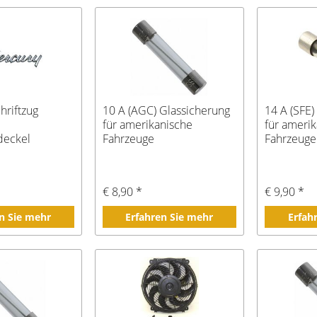
hriftzug
10 A (AGC) Glassicherung
14 A (SFE)
für amerikanische
für ameri
deckel
Fahrzeuge
Fahrzeuge
e
€ 8,90 *
€ 9,90 *
n Sie mehr
Erfahren Sie mehr
Erfah