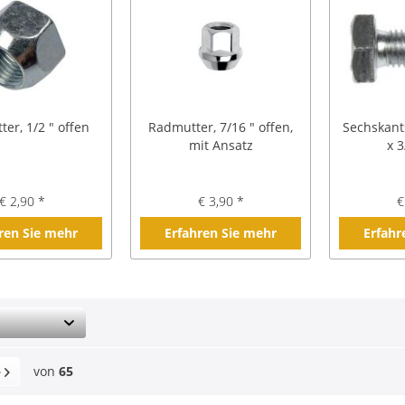
er, 1/2 " offen
Radmutter, 7/16 " offen,
Sechskant
mit Ansatz
x 
€ 2,90 *
€ 3,90 *
€
ren Sie mehr
Erfahren Sie mehr
Erfahr
von
65