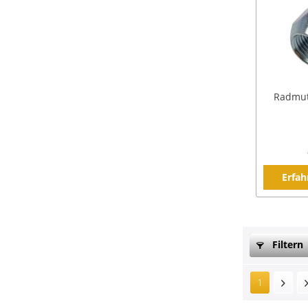
Radmutt
Erfah
Filtern
1