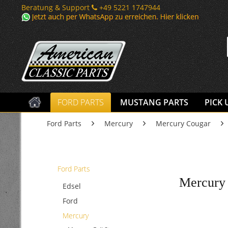
Beratung & Support
+49 5221 1747944
FORD PARTS
MUSTANG PARTS
PICK 
Ford Parts
Mercury
Mercury Cougar
Ford Parts
Mercury 
Edsel
Ford
Mercury