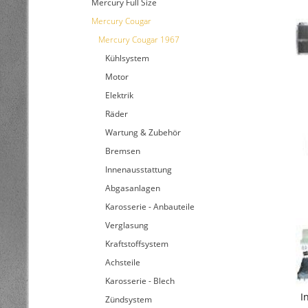
Mercury Full Size
Mercury Cougar
Mercury Cougar 1967
Kühlsystem
Motor
Elektrik
Räder
Wartung & Zubehör
Bremsen
Innenausstattung
Abgasanlagen
Karosserie - Anbauteile
Verglasung
Kraftstoffsystem
Achsteile
Karosserie - Blech
I
Zündsystem