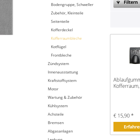
Filtern
Bodengruppe, Schweller
Zubehör, Kleinteile
Seitenteile
Kofferdeckel
Kofferraumbleche
Kotflügel
Frontbleche
Zündsystem
Innenausstattung
Ablaufgummi
Kraftstoffsystem
Kofferraum,
Motor
Wartung & Zubehör
Kühlsystem
Achsteile
€ 15,90 *
Bremsen
Erfahre
Abgasanlagen
Lenkung