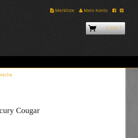
Merkliste
Mein Konto
€ 0,00 *
bleche
cury Cougar