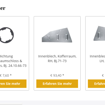
ler
Dichtung
Innenblech, Kofferraum,
Innenblec
raumschloss &
RH, Bj.71-73
LH,
s, Bj. 24.10.66-73
€ 7,60 *
€ 93,40 *
€ 
ren Sie mehr
Erfahren Sie mehr
Erfahr