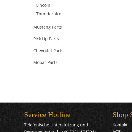
Lincoln
Thunderbird
Mustang Parts
Pick Up Parts
Chevrolet Parts
Mopar Parts
Service Hotline
Shop 
Telefonische Unterstützung und
Kontakt
AGBs
Beratung unter:
+49 5221 1747944