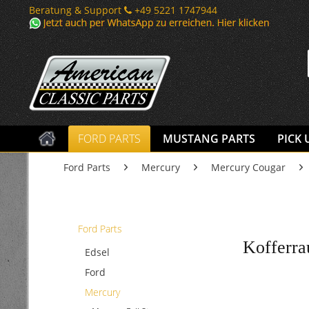
Beratung & Support
+49 5221 1747944
FORD PARTS
MUSTANG PARTS
PICK 
Ford Parts
Mercury
Mercury Cougar
Ford Parts
Kofferra
Edsel
Ford
Mercury