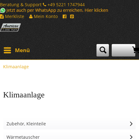
Beratung & Support
+49 5221 1747944
Merkliste
Mein Konto
Menü
Klimaanlage
Klimaanlage
Zubehör, Kleinteile
Wärmetauscher