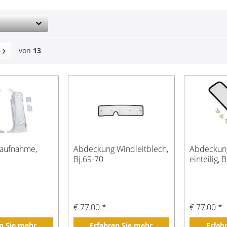
von
13
raufnahme,
Abdeckung Windleitblech,
Abdeckung
Bj.69-70
einteilig, 
€ 77,00 *
€ 77,00 *
n Sie mehr
Erfahren Sie mehr
Erfah