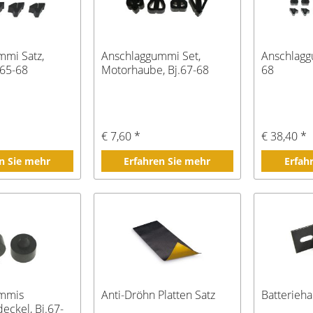
mmi Satz,
Anschlaggummi Set,
Anschlagg
965-68
Motorhaube, Bj.67-68
68
€ 7,60 *
€ 38,40 *
n Sie mehr
Erfahren Sie mehr
Erfah
ummis
Anti-Dröhn Platten Satz
Batterieha
eckel, Bj.67-