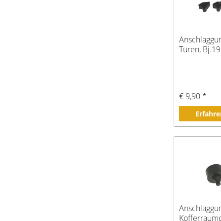
Anschlaggu
Türen, Bj.1
€ 9,90 *
Erfahre
Anschlagg
Kofferraumd