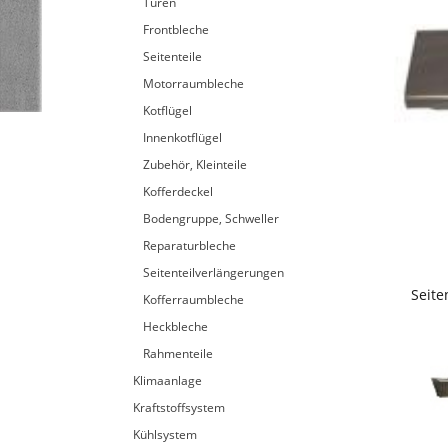
Türen
Frontbleche
Seitenteile
Motorraumbleche
Kotflügel
Innenkotflügel
Zubehör, Kleinteile
Kofferdeckel
Bodengruppe, Schweller
Reparaturbleche
Seitenteilverlängerungen
Seite
Kofferraumbleche
Heckbleche
Rahmenteile
Klimaanlage
Kraftstoffsystem
Kühlsystem