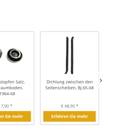
topfen Satz,
Dichtung zwischen den
Bolzensa
rraumboden,
Seitenscheiben, Bj.65-68
Stoßdämpf
.1964-68
 7,90 *
€ 48,90 *
€ 1
en Sie mehr
Erfahren Sie mehr
Erfahre