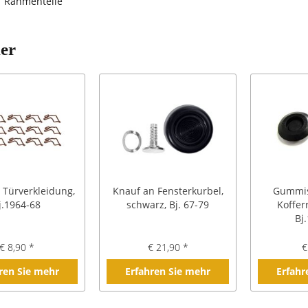
Rahmenteile
ler
r Türverkleidung,
Knauf an Fensterkurbel,
Gummis
j.1964-68
schwarz, Bj. 67-79
Koffe
Bj
€ 8,90 *
€ 21,90 *
€
ren Sie mehr
Erfahren Sie mehr
Erfahr