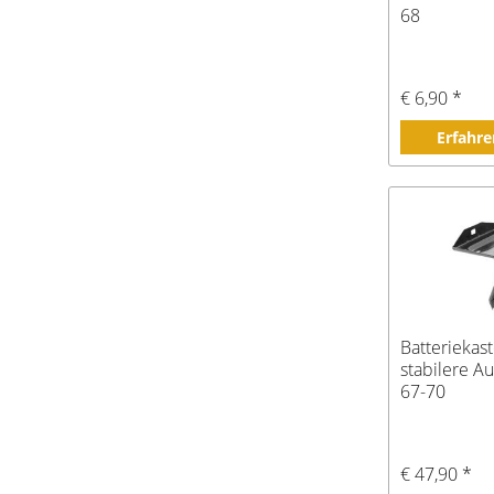
68
€ 6,90 *
Erfahre
Batteriekas
stabilere Au
67-70
€ 47,90 *