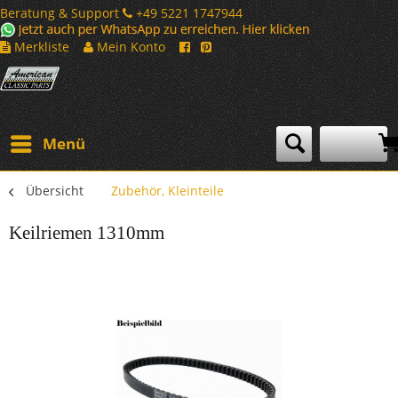
Beratung & Support
+49 5221 1747944
Merkliste
Mein Konto
Menü
Übersicht
Zubehör, Kleinteile
Keilriemen 1310mm