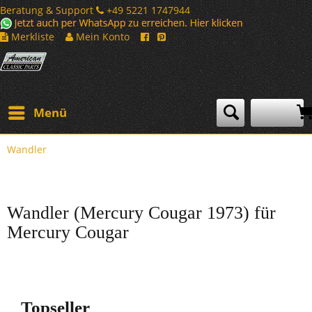
Beratung & Support
+49 5221 1747944
Merkliste
Mein Konto
Menü
Wandler
Wandler (Mercury Cougar 1973) für
Mercury Cougar
Topseller