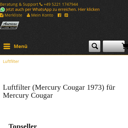
Beratung & Support
+49 5221 1747944
Merkliste
Mein Konto
Menü
Luftfilter
Luftfilter (Mercury Cougar 1973) für
Mercury Cougar
Topseller