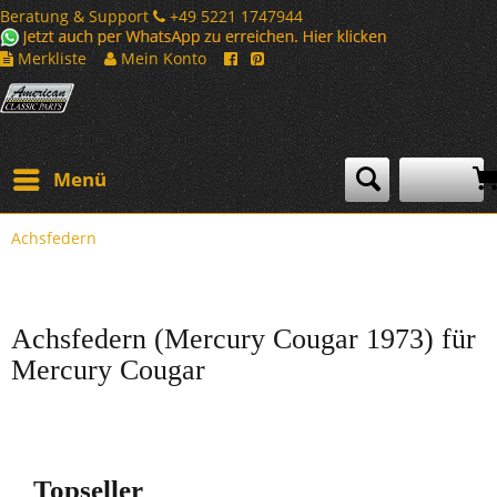
Beratung & Support
+49 5221 1747944
Merkliste
Mein Konto
Menü
Achsfedern
Achsfedern (Mercury Cougar 1973) für
Mercury Cougar
Topseller