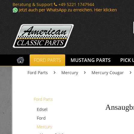
Beratung & Support
+49 5221 1747944
FORD PARTS
MUSTANG PARTS
PICK 
Ford Parts
Mercury
Mercury Cougar
Ford Parts
Ansaugbr
Edsel
Ford
Mercury