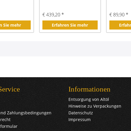
€ 439,20 *
€ 89,90 *
n Sie mehr
Erfahren Sie mehr
Erfah
Service
Informationen
Entsorgung von Altöl
Hinweise zu Verpackungen
und Zahlungsbedingungen
Datenschutz
recht
Impressum
sformular