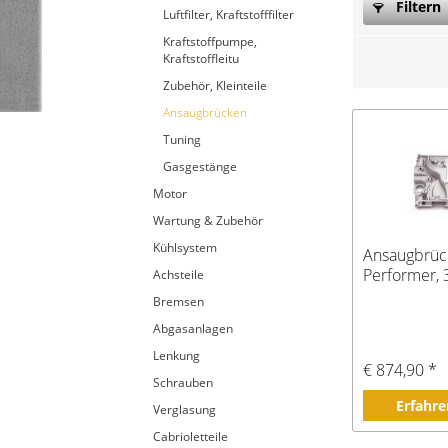
Filtern
Luftfilter, Kraftstofffilter
Kraftstoffpumpe,
Kraftstoffleitu
Zubehör, Kleinteile
Ansaugbrücken
Tuning
Gasgestänge
Motor
Wartung & Zubehör
Kühlsystem
Ansaugbrüc
Performer,
Achsteile
Bremsen
Abgasanlagen
Lenkung
€ 874,90 *
Schrauben
Erfahre
Verglasung
Cabrioletteile