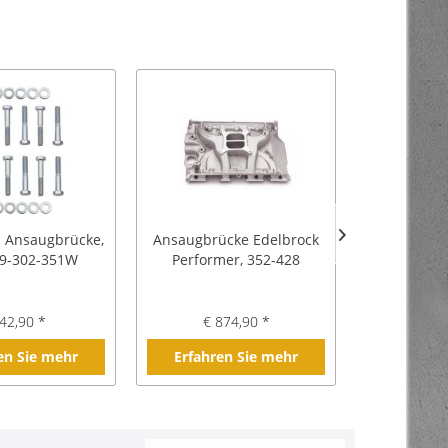
 Ansaugbrücke,
Ansaugbrücke Edelbrock
Edelbrock
89-302-351W
Performer, 352-428
RPM, 26
42,90 *
€ 874,90 *
€ 4
en Sie mehr
Erfahren Sie mehr
Erfahre