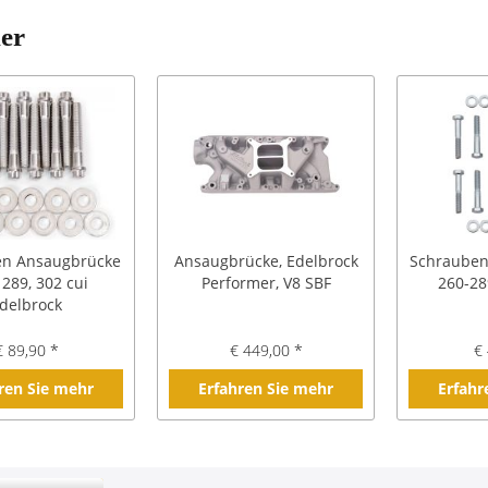
ler
en Ansaugbrücke
Ansaugbrücke, Edelbrock
Schrauben
 289, 302 cui
Performer, V8 SBF
260-2
delbrock
€ 89,90 *
€ 449,00 *
€ 
ren Sie mehr
Erfahren Sie mehr
Erfahr