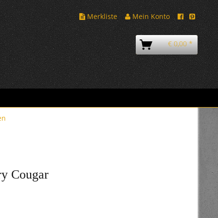
Merkliste
Mein Konto
€ 0,00 *
en
ry Cougar