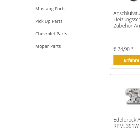
Mustang Parts
Anschlußst
Heizungssch
Pick Up Parts
Zubehör-An
Bj 65-73
Chevrolet Parts
Mopar Parts
€ 24,90 *
Erfahre
Edelbrock 
RPM, 351W