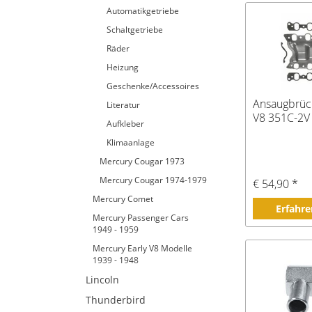
Automatikgetriebe
Schaltgetriebe
Räder
Heizung
Geschenke/Accessoires
Ansaugbrüc
Literatur
V8 351C-2V
Aufkleber
Klimaanlage
Mercury Cougar 1973
Mercury Cougar 1974-1979
€ 54,90 *
Mercury Comet
Erfahre
Mercury Passenger Cars
1949 - 1959
Mercury Early V8 Modelle
1939 - 1948
Lincoln
Thunderbird