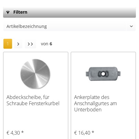
Filtern
1
von
6
Abdeckscheibe, für
Ankerplatte des
Schraube Fensterkurbel
Anschnallgurtes am
Unterboden
€ 4,30 *
€ 16,40 *