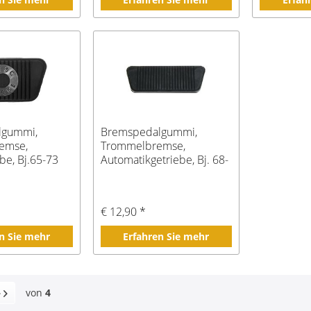
lgummi,
Bremspedalgummi,
emse,
Trommelbremse,
be, Bj.65-73
Automatikgetriebe, Bj. 68-
73
€ 12,90 *
n Sie mehr
Erfahren Sie mehr
von
4