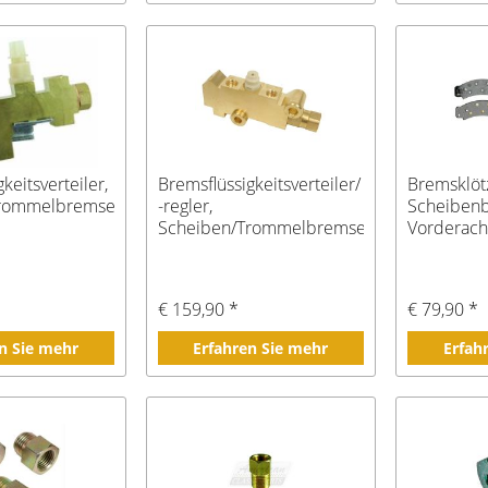
keitsverteiler,
Bremsflüssigkeitsverteiler/
Bremsklötz
Trommelbremse
-regler,
Scheiben
Scheiben/Trommelbremse
Vorderach
€ 159,90 *
€ 79,90 *
n Sie mehr
Erfahren Sie mehr
Erfah