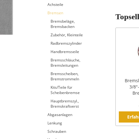
Achsteile
Bremsen
Topsel
Bremsbeläge,
Bremsbacken
Zubehör, Kleinteile
Radbremszylinder
Handbremsseile
Bremsschläuche,
Bremsleitungen
Bremsscheiben,
Bremstrommeln
Bremsl
3/8"
Kits/Teile für
Scheibenbremse
Br
Hauptbremszyl.,
Bremskraftverst
Abgasanlagen
Erfah
Lenkung
Schrauben