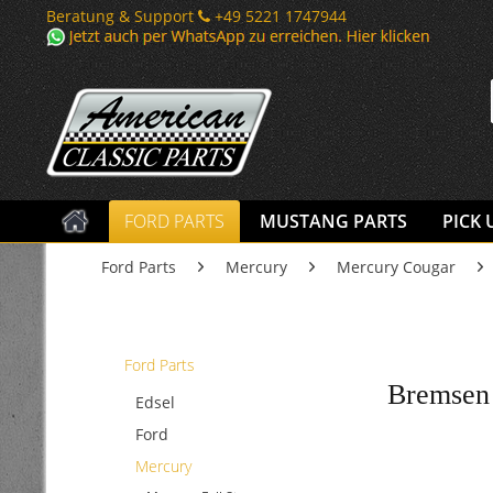
Beratung & Support
+49 5221 1747944
FORD PARTS
MUSTANG PARTS
PICK 
Ford Parts
Mercury
Mercury Cougar
Ford Parts
Bremsen 
Edsel
Ford
Mercury