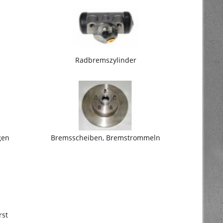
Radbremszylinder
gen
Bremsscheiben, Bremstrommeln
rst