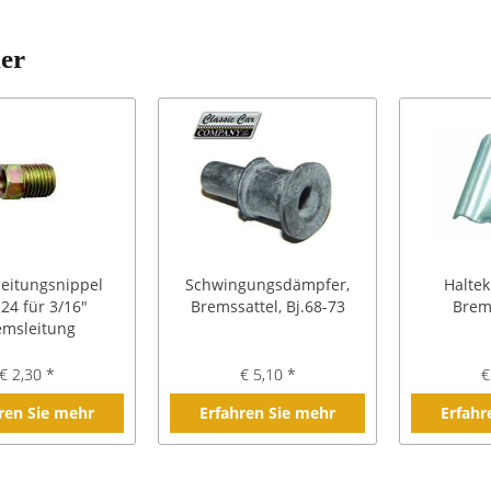
ler
eitungsnippel
Schwingungsdämpfer,
Halte
-24 für 3/16"
Bremssattel, Bj.68-73
Brem
emsleitung
€ 2,30 *
€ 5,10 *
€
ren Sie mehr
Erfahren Sie mehr
Erfahr