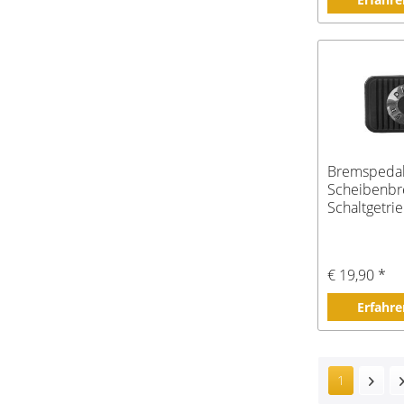
Bremspeda
Scheibenbr
Schaltgetrie
€ 19,90 *
Erfahre
1