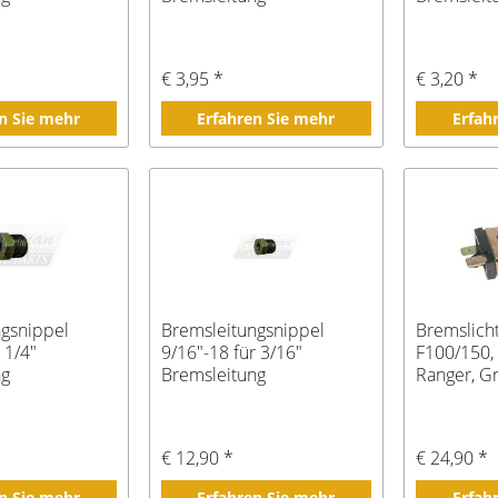
€ 3,95 *
€ 3,20 *
n Sie mehr
Erfahren Sie mehr
Erfah
ngsnippel
Bremsleitungsnippel
Bremslich
 1/4"
9/16"-18 für 3/16"
F100/150,
ng
Bremsleitung
Ranger, G
€ 12,90 *
€ 24,90 *
n Sie mehr
Erfahren Sie mehr
Erfah