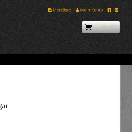
Merkliste
Mein Konto
€ 0,00 *
gar