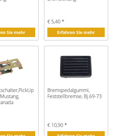
€ 5,40 *
ren Sie mehr
Erfahren Sie mehr
tschalter,PickUp
Bremspedalgummi,
 Mustang,
Feststellbremse, Bj.69-73
ranada
€ 10,90 *
ren Sie mehr
Erfahren Sie mehr