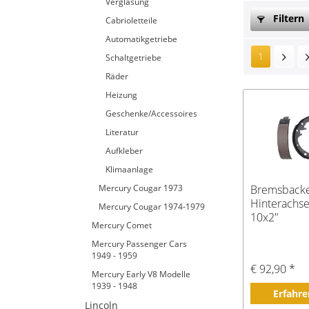
Verglasung
Filtern
Cabrioletteile
Automatikgetriebe
1
Schaltgetriebe
Räder
Heizung
Geschenke/Accessoires
Literatur
Aufkleber
Klimaanlage
Mercury Cougar 1973
Bremsback
Hinterachs
Mercury Cougar 1974-1979
10x2"
Mercury Comet
Mercury Passenger Cars
1949 - 1959
€ 92,90 *
Mercury Early V8 Modelle
1939 - 1948
Erfahre
Lincoln