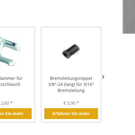
klammer für
Bremsleitungsnippel
Bremslei
sschlauch
3/8"-24 (lang) für 3/16"
7/16"-2
Bremsleitung
Brem
 2,60 *
€ 5,90 *
€ 
en Sie mehr
Erfahren Sie mehr
Erfahre