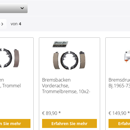
von
4
en
Bremsbacken
Bremsdruc
e, Trommel
Vorderachse,
Bj.1965-7
Trommelbremse, 10x2-
1/4", Bj.65-71
€ 89,90 *
€ 149,90 
n Sie mehr
Erfahren Sie mehr
Erfah