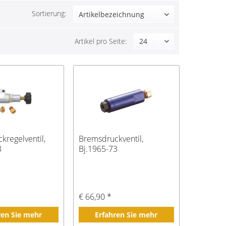
Sortierung:
Artikel pro Seite:
kregelventil,
Bremsdruckventil,
3
Bj.1965-73
*
€ 66,90 *
ren Sie mehr
Erfahren Sie mehr