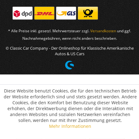
* Alle Preise inkl. gesetzl. Mehrwertsteuer zzgl.
Versandkosten
und ggf.
Nachnahmegebühren, wenn nicht anders beschrieben.
© Classic Car Company - Der Onlineshop für Klassische Amerikanische
Autos & US Cars
Diese Website benutzt Cookies, die für den technischen Betrieb
der Website erforderlich sind und stets gesetzt werden. Andere
Cookies, die den Komfort bei Benutzung dieser Website
erhöhen, der Direktwerbung dienen oder die Interaktion mit
anderen Websites und sozialen Netzwerken vereinfachen
sollen, werden nur mit Ihrer Zustimmung gesetzt.
Mehr Informationen