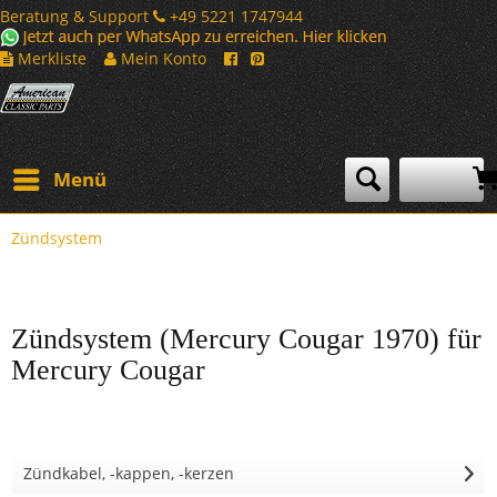
Beratung & Support
+49 5221 1747944
Merkliste
Mein Konto
Menü
Zündsystem
Zündsystem (Mercury Cougar 1970) für
Mercury Cougar
Zündkabel, -kappen, -kerzen