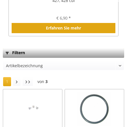
427, 428 cui
€ 6,90 *
Erfahren Sie mehr
Filtern
1
von
3