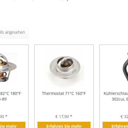
lls angesehen
 82°C 180°F
Thermostat 71°C 160°F
Kühlerschla
8-89
302cui, 
90 *
€ 17,90 *
€ 3
 Sie mehr
Erfahren Sie mehr
Erfahren