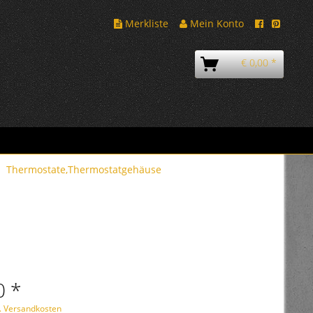
Merkliste
Mein Konto
€ 0,00 *
Thermostate,Thermostatgehäuse
0 *
l. Versandkosten