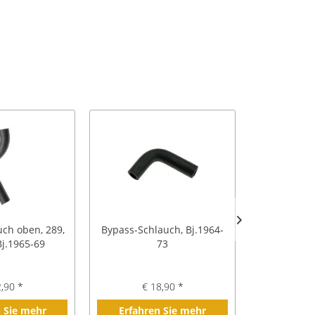
uch oben, 289,
Bypass-Schlauch, Bj.1964-
Wasserpump
Bj.1965-69
73
V8, 
2,90 *
€ 18,90 *
€ 1
 Sie mehr
Erfahren Sie mehr
Erfahre