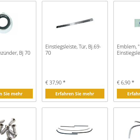
Einstiegsleiste, Tür, Bj.69-
Emblem, "F
nzünder, Bj 70
70
Einstiegsl
€ 37,90 *
€ 6,90 *
n Sie mehr
Erfahren Sie mehr
Erfah