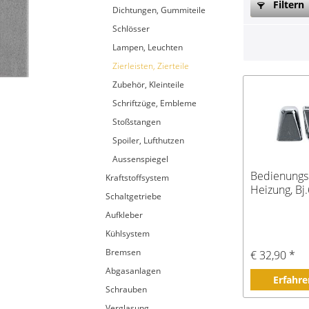
Filtern
Dichtungen, Gummiteile
Schlösser
Lampen, Leuchten
Zierleisten, Zierteile
Zubehör, Kleinteile
Schriftzüge, Embleme
Stoßstangen
Spoiler, Lufthutzen
Aussenspiegel
Bedienungs
Kraftstoffsystem
Heizung, Bj
Schaltgetriebe
Aufkleber
Kühlsystem
Bremsen
€ 32,90 *
Abgasanlagen
Erfahre
Schrauben
Verglasung