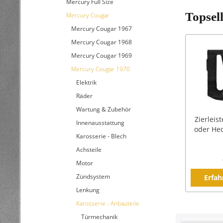
Mercury Full Size
Topsel
Mercury Cougar
Mercury Cougar 1967
Mercury Cougar 1968
Mercury Cougar 1969
Mercury Cougar 1970
Elektrik
Räder
Wartung & Zubehör
Zierleist
Innenausstattung
oder Hec
Karosserie - Blech
Achsteile
Motor
Zündsystem
Erfah
Lenkung
Karosserie - Anbauteile
Türmechanik