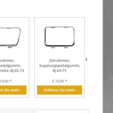
rrahmen,
Zierrahmen,
Emblem, "F
edalgummi,
Kupplungspedalgummi,
Einstiegslei
riebe, Bj.65-73
Bj.69-73
14,90 *
€ 10,90 *
€ 
en Sie mehr
Erfahren Sie mehr
Erfahre