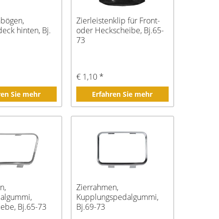
nbögen,
Zierleistenklip für Front-
eck hinten, Bj.
oder Heckscheibe, Bj.65-
73
*
€ 1,10 *
ren Sie mehr
Erfahren Sie mehr
n,
Zierrahmen,
algummi,
Kupplungspedalgummi,
iebe, Bj.65-73
Bj.69-73