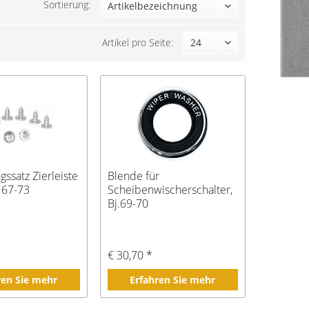
Sortierung:
Artikel pro Seite:
gssatz Zierleiste
Blende für
 67-73
Scheibenwischerschalter,
Bj.69-70
€ 30,70 *
ren Sie mehr
Erfahren Sie mehr