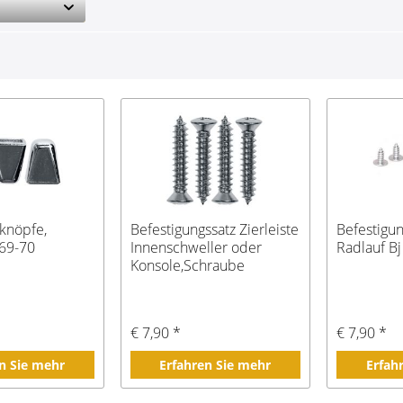
knöpfe,
Befestigungssatz Zierleiste
Befestigun
.69-70
Innenschweller oder
Radlauf Bj
Konsole,Schraube
€ 7,90 *
€ 7,90 *
n Sie mehr
Erfahren Sie mehr
Erfah