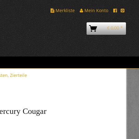
Merkliste
Mein Konto
€ 0,00 *
sten, Zierteile
Mercury Cougar