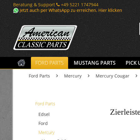
Beratung & Support
+49 5221 1747944
FORD PARTS
MUSTANG PARTS
PICK 
Ford Parts
Mercury
Mercury Cougar
Ford Parts
Zierleis
Edsel
Ford
Mercury