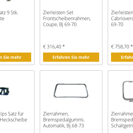
tz 9 Stk.
Zierleisten Set
Zierleiste
ste
Frontscheibenrahmen,
Cabrioverd
Coupe, Bj 69-70
69-70
€ 316,40 *
€ 758,70 
n Sie mehr
Erfahren Sie mehr
Erfah
lips Satz für
Zierrahmen,
Zierrahme
r Heckscheibe
Bremspedalgummi,
Bremsped
Automatik, Bj.68-73
Schaltgetr