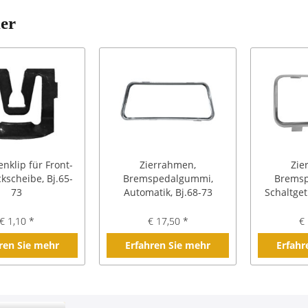
ler
enklip für Front-
Zierrahmen,
Zie
kscheibe, Bj.65-
Bremspedalgummi,
Bremsp
73
Automatik, Bj.68-73
Schaltget
€ 1,10 *
€ 17,50 *
€ 
ren Sie mehr
Erfahren Sie mehr
Erfahr