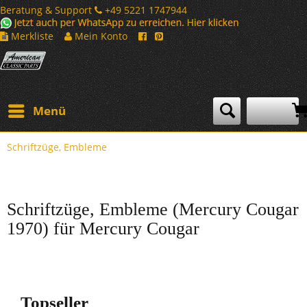
Beratung & Support
+49 5221 1747944
Merkliste
Mein Konto
Menü
Schriftzüge, Embleme
Schriftzüge, Embleme (Mercury Cougar
1970) für Mercury Cougar
Topseller