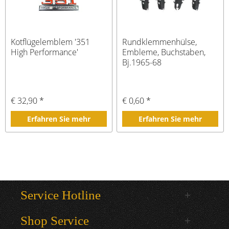
Kotflügelemblem '351
Rundklemmenhülse,
High Performance'
Embleme, Buchstaben,
Bj.1965-68
€ 32,90 *
€ 0,60 *
Erfahren Sie mehr
Erfahren Sie mehr
Service Hotline
Shop Service