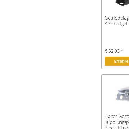
Getriebelag
& Schaltget
€ 32,90 *
Erfahre
Halter Gest
Kupplungspe
Block, Bj 67