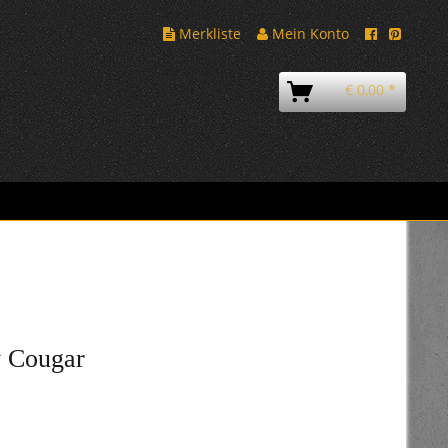
Merkliste
Mein Konto
€ 0,00 *
y Cougar