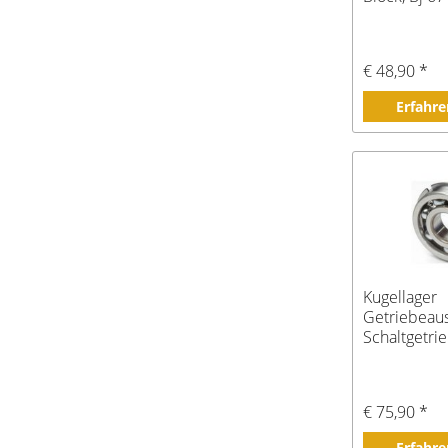
€ 48,90 *
Erfahre
Kugellager
Getriebeau
Schaltgetri
€ 75,90 *
Erfahre