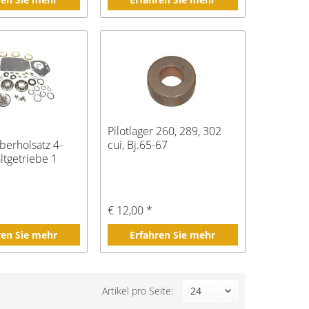
Pilotlager 260, 289, 302
berholsatz 4-
cui, Bj.65-67
ltgetriebe 1
*
€ 12,00 *
ren Sie mehr
Erfahren Sie mehr
Artikel pro Seite: