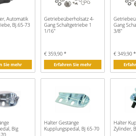
er, Automatik
Getriebeüberholsatz 4-
Getriebeü
riebe, Bj.65-73
Gang Schaltgetriebe 1
Gang Scha
1/16"
3/8"
€ 359,90 *
€ 349,90 
n Sie mehr
Erfahren Sie mehr
Erfah
änge
Halter Gestänge
Halter Ku
dal, Big
Kupplungspedal, Bj 65-70
Zylinder, 
-70