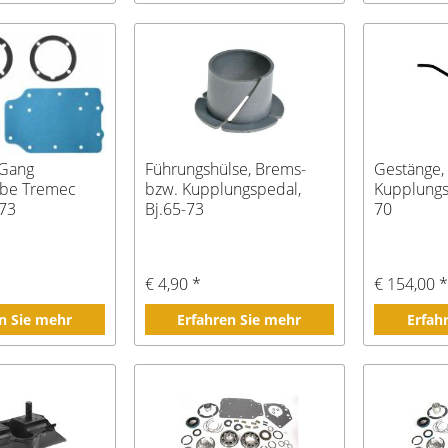
-Gang
Führungshülse, Brems-
Gestänge,
ebe Tremec
bzw. Kupplungspedal,
Kupplungsp
-73
Bj.65-73
70
€ 4,90 *
€ 154,00 
n Sie mehr
Erfahren Sie mehr
Erfah