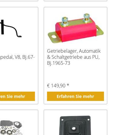
Getriebelager, Automatik
edal, V8, Bj.67-
& Schaltgetriebe aus PU,
Bj.1965-73
*
€ 149,90 *
ren Sie mehr
Erfahren Sie mehr