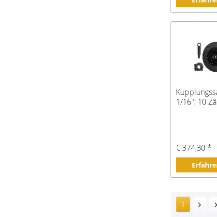
Kupplungssa
1/16", 10 Z
€ 374,30 *
Erfahre
1