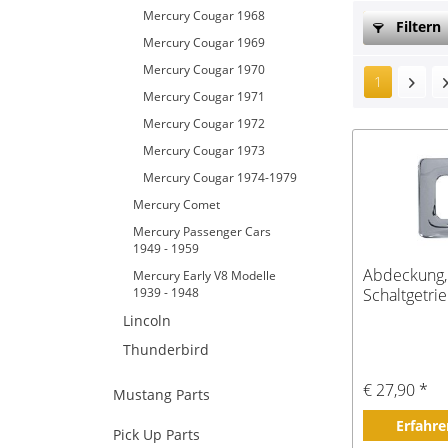
Mercury Cougar 1968
Filtern
Mercury Cougar 1969
Mercury Cougar 1970
1
Mercury Cougar 1971
Mercury Cougar 1972
Mercury Cougar 1973
Mercury Cougar 1974-1979
Mercury Comet
Mercury Passenger Cars
1949 - 1959
Abdeckung, 
Mercury Early V8 Modelle
1939 - 1948
Schaltgetrie
Lincoln
Thunderbird
€ 27,90 *
Mustang Parts
Erfahre
Pick Up Parts