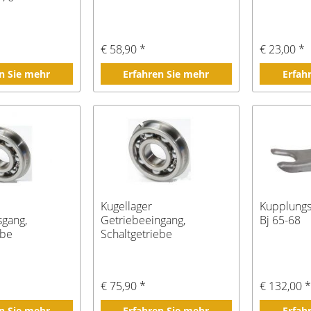
€ 58,90 *
€ 23,00 *
n Sie mehr
Erfahren Sie mehr
Erfah
Kugellager
Kupplungs
sgang,
Getriebeeingang,
Bj 65-68
ebe
Schaltgetriebe
€ 75,90 *
€ 132,00 
n Sie mehr
Erfahren Sie mehr
Erfah