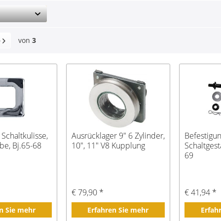
von
3
Schaltkulisse,
Ausrücklager 9" 6 Zylinder,
Befestigun
be, Bj.65-68
10", 11" V8 Kupplung
Schaltgest
69
€ 79,90 *
€ 41,94 *
n Sie mehr
Erfahren Sie mehr
Erfah