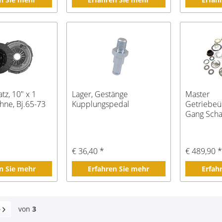
tz, 10" x 1
Lager, Gestänge
Master
ähne, Bj.65-73
Kupplungspedal
Getriebeü
Gang Scha
3/8"
€ 36,40 *
€ 489,90 
n Sie mehr
Erfahren Sie mehr
Erfah
von
3