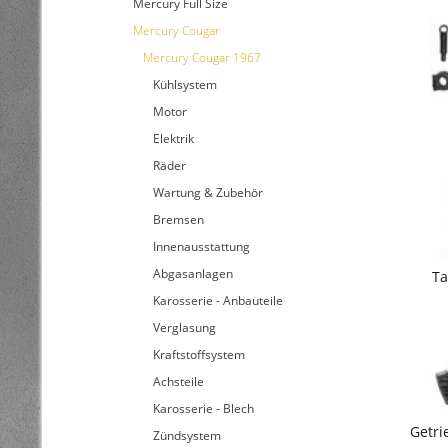
Mercury Full Size
Mercury Cougar
Mercury Cougar 1967
Kühlsystem
Motor
Elektrik
Räder
Wartung & Zubehör
Bremsen
Innenausstattung
Abgasanlagen
Ta
Karosserie - Anbauteile
Verglasung
Kraftstoffsystem
Achsteile
Karosserie - Blech
Getri
Zündsystem