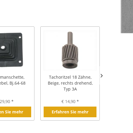
anschette,
Tachoritzel 18 Zähne,
Dichts
bel, Bj.64-68
Beige, rechts drehend,
Schaltget
Typ 3A
170F,
29,90 *
€ 14,90 *
€ 2
en Sie mehr
Erfahren Sie mehr
Erfahre