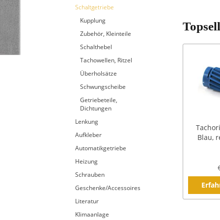
Schaltgetriebe
Kupplung
Topsel
Zubehör, Kleinteile
Schalthebel
Tachowellen, Ritzel
Überholsätze
Schwungscheibe
Getriebeteile,
Dichtungen
Lenkung
Tachori
Aufkleber
Blau, 
Automatikgetriebe
Heizung
Schrauben
Erfah
Geschenke/Accessoires
Literatur
Klimaanlage