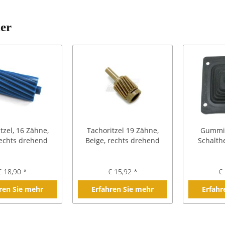
ler
tzel, 16 Zähne,
Tachoritzel 19 Zähne,
Gummim
rechts drehend
Beige, rechts drehend
Schalthe
€ 18,90 *
€ 15,92 *
€ 
ren Sie mehr
Erfahren Sie mehr
Erfahr