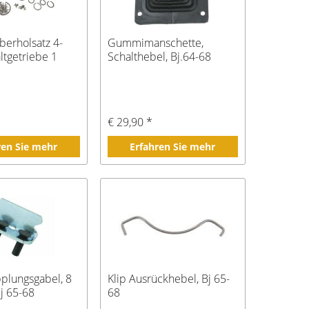
berholsatz 4-
Gummimanschette,
ltgetriebe 1
Schalthebel, Bj.64-68
*
€ 29,90 *
ren Sie mehr
Erfahren Sie mehr
pplungsgabel, 8
Klip Ausrückhebel, Bj 65-
Bj 65-68
68