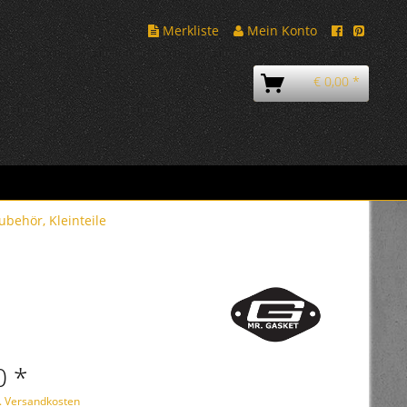
Merkliste
Mein Konto
€ 0,00 *
ubehör, Kleinteile
0 *
l. Versandkosten