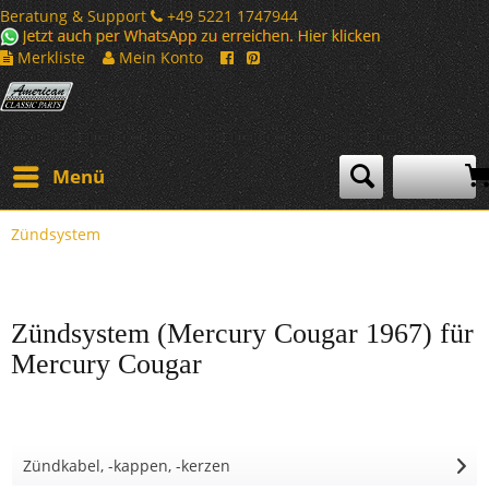
Beratung & Support
+49 5221 1747944
Merkliste
Mein Konto
Menü
Zündsystem
Zündsystem (Mercury Cougar 1967) für
Mercury Cougar
Zündkabel, -kappen, -kerzen