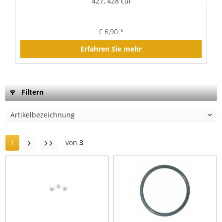
427, 428 cui
€ 6,90 *
Erfahren Sie mehr
Filtern
1
von
3