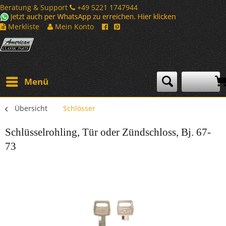
Beratung & Support
+49 5221 1747944
Merkliste
Mein Konto
Menü
Übersicht
Schlösser
Schlüsselrohling, Tür oder Zündschloss, Bj. 67-
73