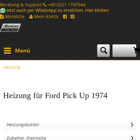
Beratung & Support
+49 5221 1747944
Merkliste
Mein Konto
Menü
Heizung
Heizung für Ford Pick Up 1974
Heizungskühler
Zubehör, Kleinteile