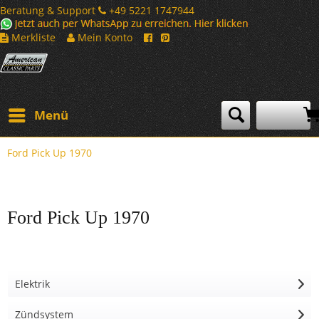
Beratung & Support
+49 5221 1747944
Merkliste
Mein Konto
Menü
Ford Pick Up 1970
Ford Pick Up 1970
Elektrik
Zündsystem