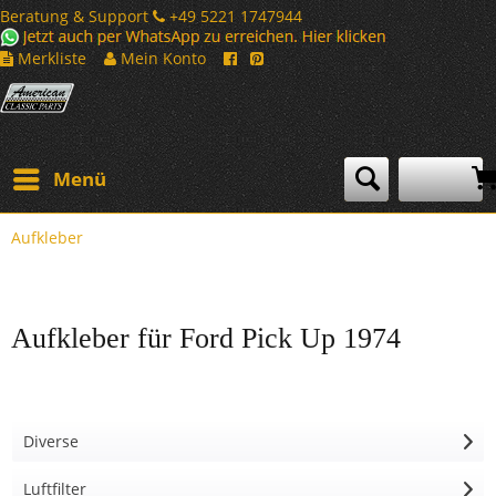
Beratung & Support
+49 5221 1747944
Merkliste
Mein Konto
Menü
Aufkleber
Aufkleber für Ford Pick Up 1974
Diverse
Luftfilter