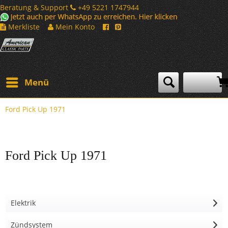
Beratung & Support
+49 5221 1747944
Merkliste
Mein Konto
Menü
Ford Pick Up 1971
Ford Pick Up 1971
Elektrik
Zündsystem