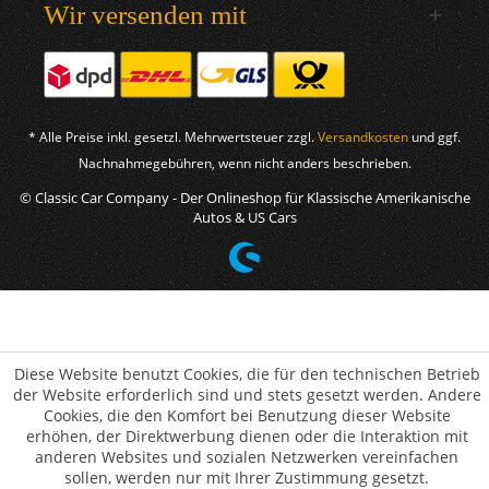
Wir versenden mit
* Alle Preise inkl. gesetzl. Mehrwertsteuer zzgl.
Versandkosten
und ggf.
Nachnahmegebühren, wenn nicht anders beschrieben.
© Classic Car Company - Der Onlineshop für Klassische Amerikanische
Autos & US Cars
Diese Website benutzt Cookies, die für den technischen Betrieb
der Website erforderlich sind und stets gesetzt werden. Andere
Cookies, die den Komfort bei Benutzung dieser Website
erhöhen, der Direktwerbung dienen oder die Interaktion mit
anderen Websites und sozialen Netzwerken vereinfachen
sollen, werden nur mit Ihrer Zustimmung gesetzt.