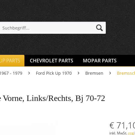
 UP PARTS
CHEVROLET PARTS
MOPAR PARTS
1967 - 1979
Ford Pick Up 1970
Bremsen
Bremssch
Vorne, Links/Rechts, Bj 70-72
€ 71,1
inkl. MwSt.
zzg