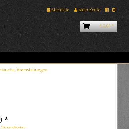
Merkliste
Mein Konto
€ 0,00 *
läuche, Bremsleitungen
0 *
l. Versandkosten