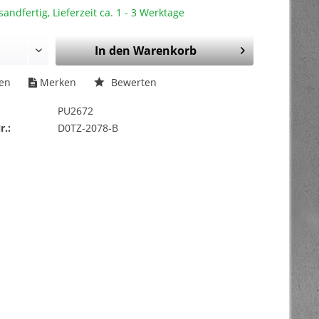
sandfertig, Lieferzeit ca. 1 - 3 Werktage
In den
Warenkorb
hen
Merken
Bewerten
PU2672
r.:
D0TZ-2078-B