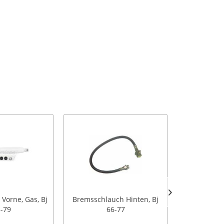
Vorne, Gas, Bj
Bremsschlauch Hinten, Bj
Hardyschei
-79
66-77
6