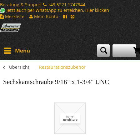
Beratung & Support
+49 5221 1747944
Merkliste
Mein Konto
Menü
Übersicht
Restaurationszubehör
Sechskantschraube 9/16" x 1-3/4" UNC