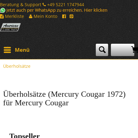
Beratung & Support
+49 5221 1747944
Merkliste
Mein Konto
Menü
Überholsätze
Überholsätze (Mercury Cougar 1972)
für Mercury Cougar
Topseller