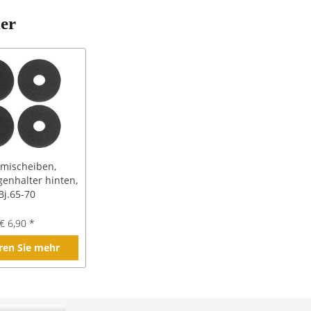
ler
ischeiben,
enhalter hinten,
Bj.65-70
€ 6,90 *
ren Sie mehr