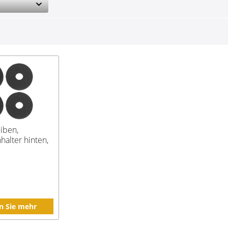
iben,
halter hinten,
n Sie mehr