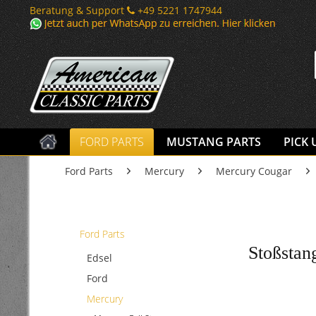
Beratung & Support
+49 5221 1747944
FORD PARTS
MUSTANG PARTS
PICK 
Ford Parts
Mercury
Mercury Cougar
Ford Parts
Stoßstan
Edsel
Ford
Mercury