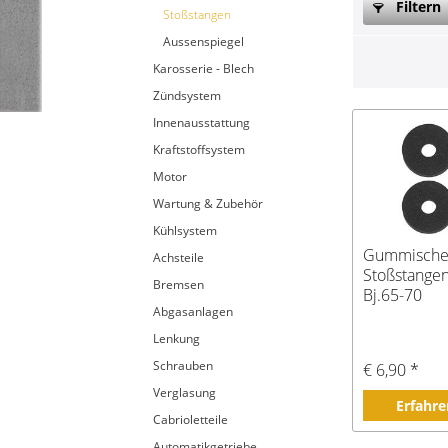
Filtern
Stoßstangen
Aussenspiegel
Karosserie - Blech
Zündsystem
Innenausstattung
Kraftstoffsystem
Motor
Wartung & Zubehör
Kühlsystem
Gummische
Achsteile
Stoßstangen
Bremsen
Bj.65-70
Abgasanlagen
Lenkung
Schrauben
€ 6,90 *
Verglasung
Erfahre
Cabrioletteile
Automatikgetriebe