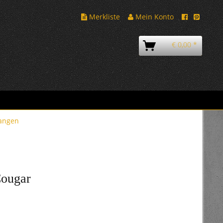
Merkliste
Mein Konto
€ 0,00 *
angen
Cougar