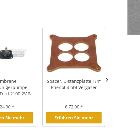
mbrane
Spacer, Distanzplatte 1/4"
Mem
unigerpumpe
Phenol 4 bbl Vergaser
Beschleu
 Ford 2100 2V &
Autolite / 
 langer Stößel
41
24,90 *
€ 72,90 *
€ 2
en Sie mehr
Erfahren Sie mehr
Erfahre