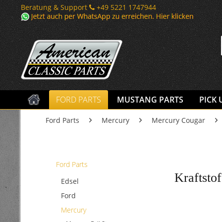
Beratung & Support
+49 5221 1747944
FORD PARTS
MUSTANG PARTS
PICK 
Ford Parts
Mercury
Mercury Cougar
Ford Parts
Kraftsto
Edsel
Ford
Mercury