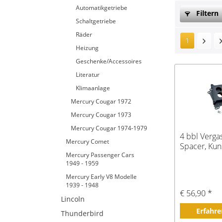
Automatikgetriebe
Filtern
Schaltgetriebe
Räder
1
Heizung
Geschenke/Accessoires
Literatur
Klimaanlage
Mercury Cougar 1972
Mercury Cougar 1973
Mercury Cougar 1974-1979
4 bbl Verga
Mercury Comet
Spacer, Kuns
Mercury Passenger Cars
1949 - 1959
Mercury Early V8 Modelle
1939 - 1948
€ 56,90 *
Lincoln
Erfahre
Thunderbird