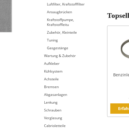
Luftfilter, Kraftstofffilter
Ansaugbrücken
Topsel
Kraftstoffpumpe,
Kraftstoffleitu
Zubehör, Kleinteile
Tuning
Gasgestänge
Wartung & Zubehör
Aufkleber
Kühlsystem
Benzinle
Achsteile
Bremsen
Abgasanlagen
Lenkung
Erfah
Schrauben
Verglasung
Cabrioletteile