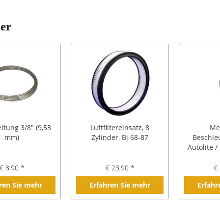
ler
itung 3/8" (9,53
Luftfiltereinsatz, 8
Me
mm)
Zylinder, Bj 68-87
Beschle
Autolite /
4100 4V,
€ 8,90 *
€ 23,90 *
€ 
ren Sie mehr
Erfahren Sie mehr
Erfahr