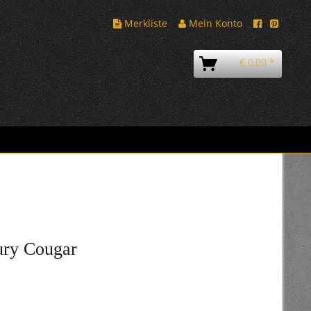
Merkliste
Mein Konto
€ 0,00 *
ury Cougar