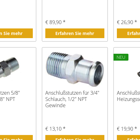
€ 89,90 *
€ 26,90 *
n Sie mehr
Erfahren Sie mehr
Erfah
NEU
tzen 5/8"
Anschlußstutzen für 3/4"
Anschlußs
/8" NPT
Schlauch, 1/2" NPT
Heizungss
Gewinde
€ 13,10 *
€ 19,90 *
n Sie mehr
Erfahren Sie mehr
Erfah