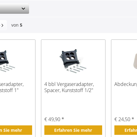
von
5
seradapter,
4 bbl Vergaseradapter,
Abdeckun
tstoff 1"
Spacer, Kunststoff 1/2"
€ 49,90 *
€ 24,50 *
n Sie mehr
Erfahren Sie mehr
Erfah