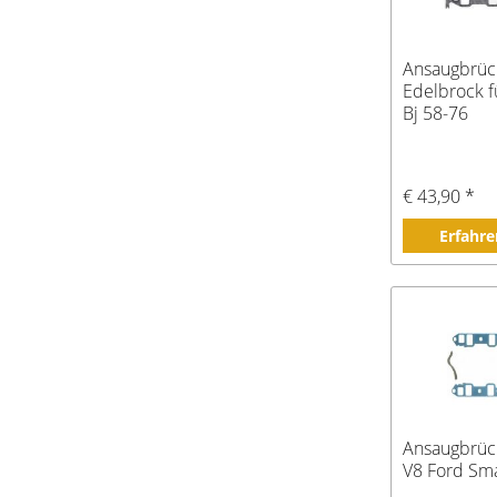
Ansaugbrüc
Edelbrock f
Bj 58-76
€ 43,90 *
Erfahre
Ansaugbrüc
V8 Ford Sma