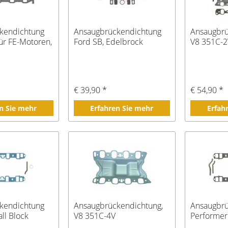
kendichtung
Ansaugbrückendichtung
Ansaugbr
ür FE-Motoren,
Ford SB, Edelbrock
V8 351C-
€ 39,90 *
€ 54,90 *
n Sie mehr
Erfahren Sie mehr
Erfah
kendichtung
Ansaugbrückendichtung,
Ansaugbrü
ll Block
V8 351C-4V
Performer