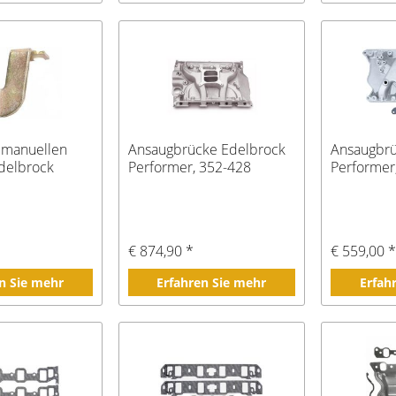
 manuellen
Ansaugbrücke Edelbrock
Ansaugbrü
delbrock
Performer, 352-428
Performer
€ 874,90 *
€ 559,00 
n Sie mehr
Erfahren Sie mehr
Erfah