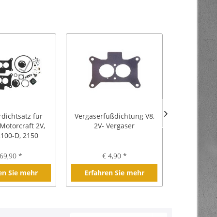
dichtsatz für
Vergaserfußdichtung V8,
Ansaugbrü
 Motorcraft 2V,
2V- Vergaser
V8 Ford 
2100-D, 2150
69,90 *
€ 4,90 *
€ 2
en Sie mehr
Erfahren Sie mehr
Erfahre