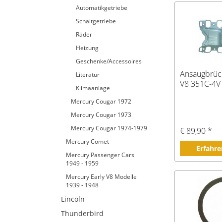
Automatikgetriebe
Schaltgetriebe
Räder
Heizung
Geschenke/Accessoires
Ansaugbrüc
Literatur
V8 351C-4V
Klimaanlage
Mercury Cougar 1972
Mercury Cougar 1973
Mercury Cougar 1974-1979
€ 89,90 *
Mercury Comet
Erfahre
Mercury Passenger Cars
1949 - 1959
Mercury Early V8 Modelle
1939 - 1948
Lincoln
Thunderbird