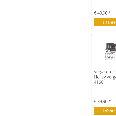
€ 43,90 *
Erfahre
Vergaserdic
Holley Verg
4160
€ 89,90 *
Erfahre