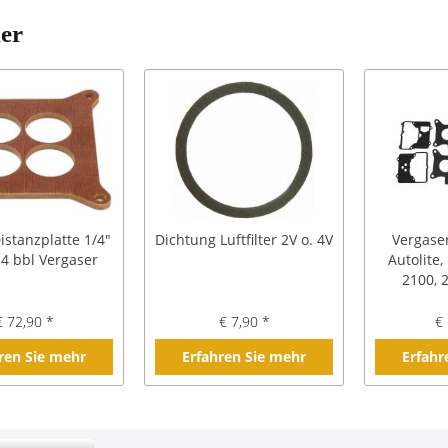
ler
istanzplatte 1/4"
Dichtung Luftfilter 2V o. 4V
Vergaser
4 bbl Vergaser
Autolite,
2100, 
€ 72,90 *
€ 7,90 *
€ 
ren Sie mehr
Erfahren Sie mehr
Erfahr