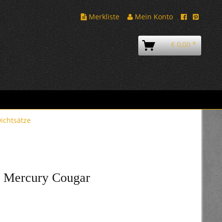
Merkliste
Mein Konto
€ 0,00 *
ichtsätze
r Mercury Cougar