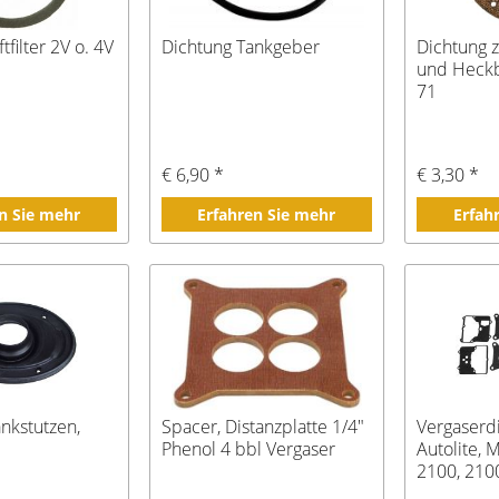
tfilter 2V o. 4V
Dichtung Tankgeber
Dichtung 
und Heckb
71
€ 6,90 *
€ 3,30 *
n Sie mehr
Erfahren Sie mehr
Erfah
ankstutzen,
Spacer, Distanzplatte 1/4"
Vergaserdi
Phenol 4 bbl Vergaser
Autolite, 
2100, 210