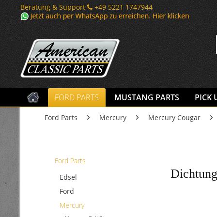
Beratung & Support
+49 5221 1747944
FORD PARTS
MUSTANG PARTS
PICK 
Ford Parts
Mercury
Mercury Cougar
Ford Parts
Dichtung
Edsel
Ford
Mercury