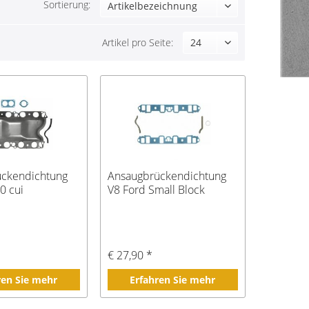
Sortierung:
Artikel pro Seite:
ückendichtung
Ansaugbrückendichtung
0 cui
V8 Ford Small Block
€ 27,90 *
ren Sie mehr
Erfahren Sie mehr