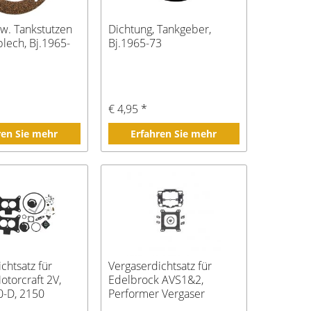
zw. Tankstutzen
Dichtung, Tankgeber,
lech, Bj.1965-
Bj.1965-73
€ 4,95 *
ren Sie mehr
Erfahren Sie mehr
chtsatz für
Vergaserdichtsatz für
Motorcraft 2V,
Edelbrock AVS1&2,
0-D, 2150
Performer Vergaser