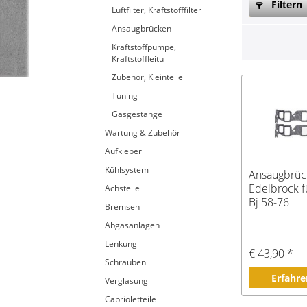
Filtern
Luftfilter, Kraftstofffilter
Ansaugbrücken
Kraftstoffpumpe,
Kraftstoffleitu
Zubehör, Kleinteile
Tuning
Gasgestänge
Wartung & Zubehör
Aufkleber
Kühlsystem
Ansaugbrüc
Edelbrock f
Achsteile
Bj 58-76
Bremsen
Abgasanlagen
Lenkung
€ 43,90 *
Schrauben
Erfahre
Verglasung
Cabrioletteile