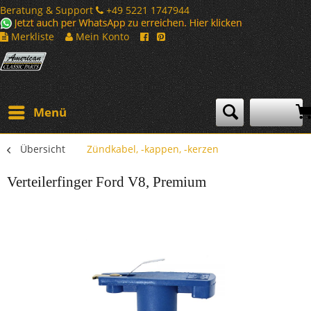
Beratung & Support
+49 5221 1747944
Merkliste
Mein Konto
Menü
Übersicht
Zündkabel, -kappen, -kerzen
Verteilerfinger Ford V8, Premium