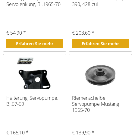
Servolenkung, Bj.1965-70
390, 428 cui
€ 54,90 *
€ 203,60 *
Erfahren Sie mehr
Erfahren Sie mehr
Halterung, Servopumpe,
Riemenscheibe
Bj.67-69
Servopumpe Mustang
1965-70
€ 165,10 *
€ 139,90 *