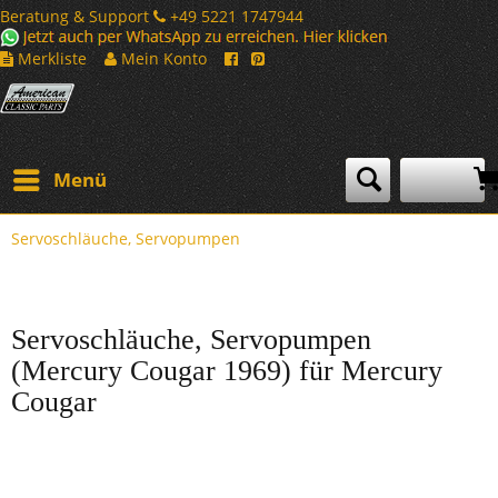
Beratung & Support
+49 5221 1747944
Merkliste
Mein Konto
Menü
Servoschläuche, Servopumpen
Servoschläuche, Servopumpen
(Mercury Cougar 1969) für Mercury
Cougar