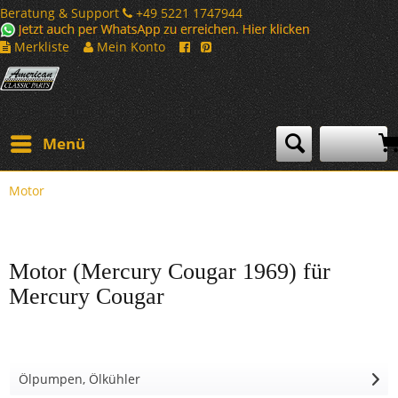
Beratung & Support
+49 5221 1747944
Merkliste
Mein Konto
Menü
Motor
Motor (Mercury Cougar 1969) für
Mercury Cougar
Ölpumpen, Ölkühler