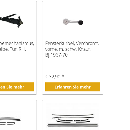
ebemechanismus,
Fensterkurbel, Verchromt,
ibe, Tür, RH,
vorne, m. schw. Knauf,
Bj.1967-70
*
€ 32,90 *
ren Sie mehr
Erfahren Sie mehr