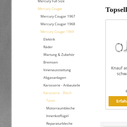
Mercury Full Size
Topsel
Mercury Cougar
Mercury Cougar 1967
Mercury Cougar 1968
Mercury Cougar 1969
Elektrik
Räder
Wartung & Zubehör
Bremsen
Knauf an
Innenausstattung
schwa
Abgasanlagen
Karosserie - Anbauteile
Karosserie - Blech
Türen
Erfah
Motorraumbleche
Innenkotflügel
Reparaturbleche