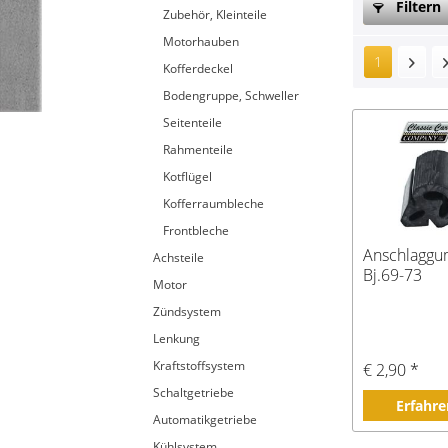
Filtern
Zubehör, Kleinteile
Motorhauben
1
Kofferdeckel
Bodengruppe, Schweller
Seitenteile
Rahmenteile
Kotflügel
Kofferraumbleche
Frontbleche
Anschlaggum
Achsteile
Bj.69-73
Motor
Zündsystem
Lenkung
Kraftstoffsystem
€ 2,90 *
Schaltgetriebe
Erfahre
Automatikgetriebe
Kühlsystem