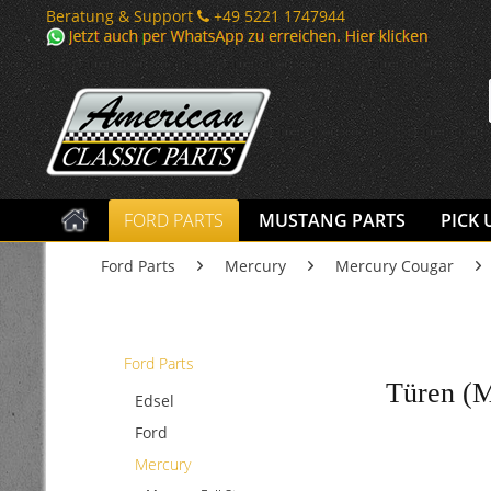
Beratung & Support
+49 5221 1747944
FORD PARTS
MUSTANG PARTS
PICK 
Ford Parts
Mercury
Mercury Cougar
Ford Parts
Türen (M
Edsel
Ford
Mercury