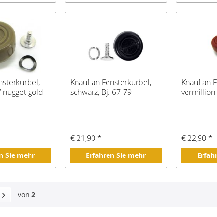
nsterkurbel,
Knauf an Fensterkurbel,
Knauf an F
 nugget gold
schwarz, Bj. 67-79
vermillion
€ 21,90 *
€ 22,90 *
n Sie mehr
Erfahren Sie mehr
Erfah
von
2