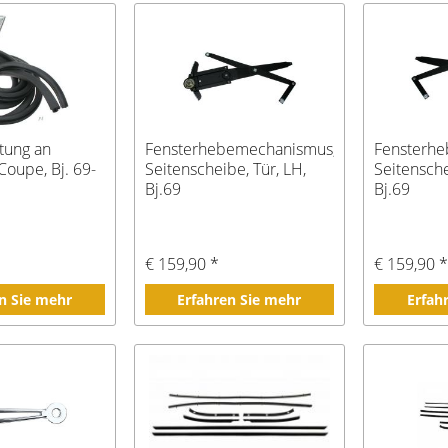
tung an
Fensterhebemechanismus,
Fensterh
Coupe, Bj. 69-
Seitenscheibe, Tür, LH,
Seitensche
Bj.69
Bj.69
€ 159,90 *
€ 159,90 
n Sie mehr
Erfahren Sie mehr
Erfah