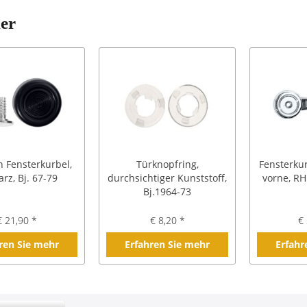
ler
 Fensterkurbel,
Türknopfring,
Fensterkur
rz, Bj. 67-79
durchsichtiger Kunststoff,
vorne, RH 
Bj.1964-73
€ 21,90 *
€ 8,20 *
€ 
ren Sie mehr
Erfahren Sie mehr
Erfahr