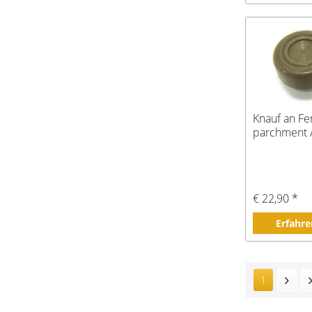
Knauf an Fe
parchment /
€ 22,90 *
Erfahre
1