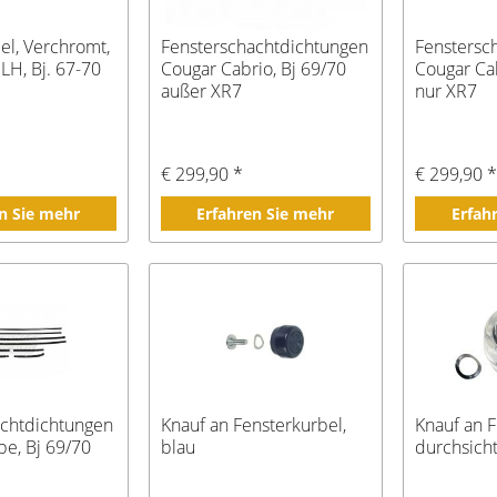
el, Verchromt,
Fensterschachtdichtungen
Fenstersc
LH, Bj. 67-70
Cougar Cabrio, Bj 69/70
Cougar Cab
außer XR7
nur XR7
€ 299,90 *
€ 299,90 
n Sie mehr
Erfahren Sie mehr
Erfah
achtdichtungen
Knauf an Fensterkurbel,
Knauf an F
e, Bj 69/70
blau
durchsicht