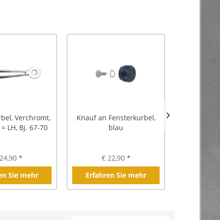
bel, Verchromt,
Knauf an Fensterkurbel,
Knauf an F
= LH, Bj. 67-70
blau
off
24,90 *
€ 22,90 *
€ 2
en Sie mehr
Erfahren Sie mehr
Erfahre