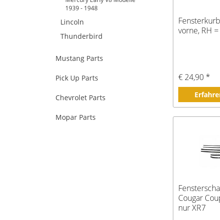
1939 - 1948
Fensterkurb
Lincoln
vorne, RH = 
Thunderbird
Mustang Parts
€ 24,90 *
Pick Up Parts
Erfahre
Chevrolet Parts
Mopar Parts
Fenstersch
Cougar Coup
nur XR7