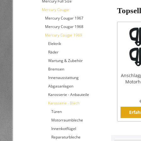
Mercury Full Size
Topsel
Mercury Cougar
Mercury Cougar 1967
Mercury Cougar 1968
Mercury Cougar 1969
Elektrik
Räder
Wartung & Zubehör
Bremsen
Anschlagg
Innenausstattung
Motorha
Abgasanlagen
Karosserie - Anbauteile
Karosserie - Blech
Türen
Erfah
Motorraumbleche
Innenkotflügel
Reparaturbleche