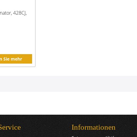
nator, 428CJ,
n Sie mehr
Service
Informationen