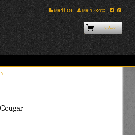
Merkliste
Mein Konto
€ 0,00 *
en
 Cougar