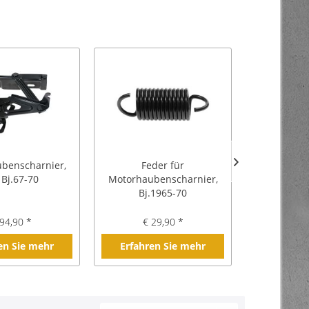
benscharnier,
Feder für
Dämmung Mo
 Bj.67-70
Motorhaubenscharnier,
6
Bj.1965-70
94,90 *
€ 29,90 *
€ 5
en Sie mehr
Erfahren Sie mehr
Erfahre