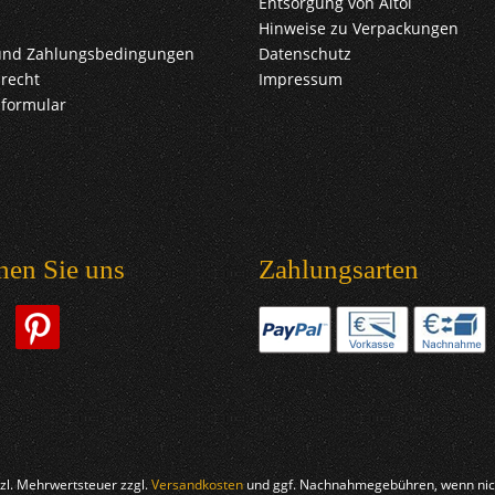
Entsorgung von Altöl
Hinweise zu Verpackungen
und Zahlungsbedingungen
Datenschutz
recht
Impressum
sformular
hen Sie uns
Zahlungsarten
etzl. Mehrwertsteuer zzgl.
Versandkosten
und ggf. Nachnahmegebühren, wenn nich