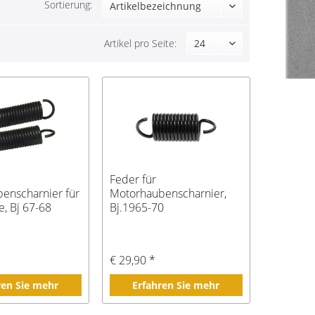
Sortierung:
Artikel pro Seite:
Feder für
enscharnier für
Motorhaubenscharnier,
, Bj 67-68
Bj.1965-70
€ 29,90 *
ren Sie mehr
Erfahren Sie mehr