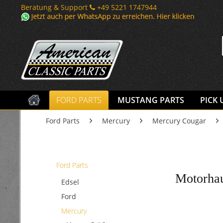
Beratung & Support
+49 5221 1747944
FORD PARTS
MUSTANG PARTS
PICK 
Ford Parts
Mercury
Mercury Cougar
Ford Parts
Motorhau
Edsel
Ford
Mercury