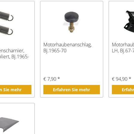
Motorhaubenanschlag,
Motorhaub
nscharnier,
Bj.1965-70
LH, Bj.67-
liert, Bj.1965-
€ 7,90 *
€ 94,90 *
n Sie mehr
Erfahren Sie mehr
Erfah