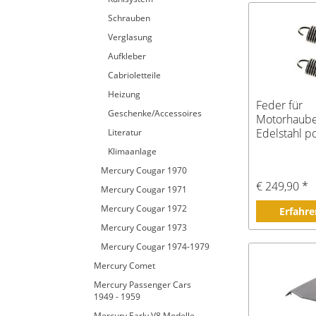
Schrauben
Verglasung
Aufkleber
Cabrioletteile
Heizung
Feder für
Geschenke/Accessoires
Motorhaube
Edelstahl po
Literatur
70
Klimaanlage
Mercury Cougar 1970
€ 249,90 *
Mercury Cougar 1971
Mercury Cougar 1972
Erfahre
Mercury Cougar 1973
Mercury Cougar 1974-1979
Mercury Comet
Mercury Passenger Cars
1949 - 1959
Mercury Early V8 Modelle