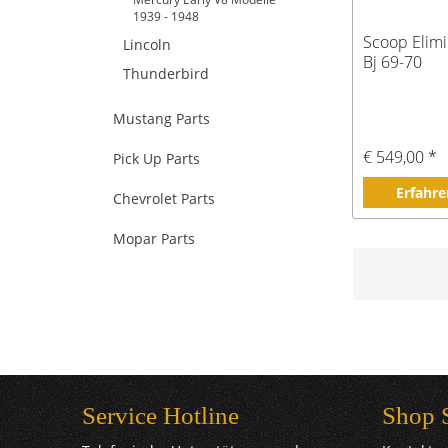
1939 - 1948
Scoop Elimi
Lincoln
Bj 69-70
Thunderbird
Mustang Parts
€ 549,00 *
Pick Up Parts
Erfahre
Chevrolet Parts
Mopar Parts
Service Hotline
Shop 