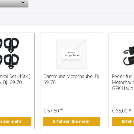
mi Set (4Stk.)
Dämmung Motorhaube, Bj
Feder für
 Bj. 69-70
69-70
Motorhaub
GFK Haube
€ 57,60 *
€ 66,00 *
n Sie mehr
Erfahren Sie mehr
Erfah