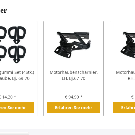
ler
ummi Set (4Stk.)
Motorhaubenscharnier,
Motorhau
ube, Bj. 69-70
LH, Bj.67-70
RH,
€ 14,20 *
€ 94,90 *
€ 
ren Sie mehr
Erfahren Sie mehr
Erfahr