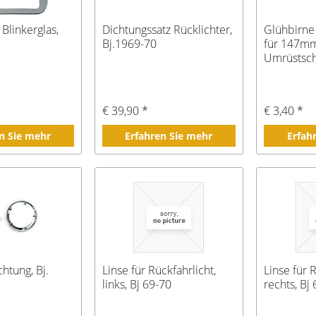
Blinkerglas,
Dichtungssatz Rücklichter,
Glühbirne
Bj.1969-70
für 147m
Umrüstsch
€ 39,90 *
€ 3,40 *
n Sie mehr
Erfahren Sie mehr
Erfah
htung, Bj.
Linse für Rückfahrlicht,
Linse für 
links, Bj 69-70
rechts, Bj