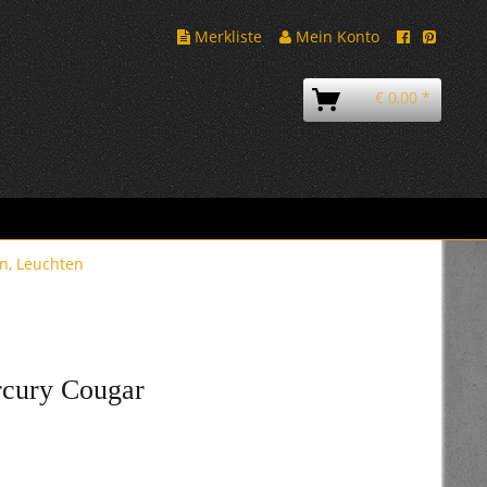
Merkliste
Mein Konto
€ 0,00 *
n, Leuchten
rcury Cougar