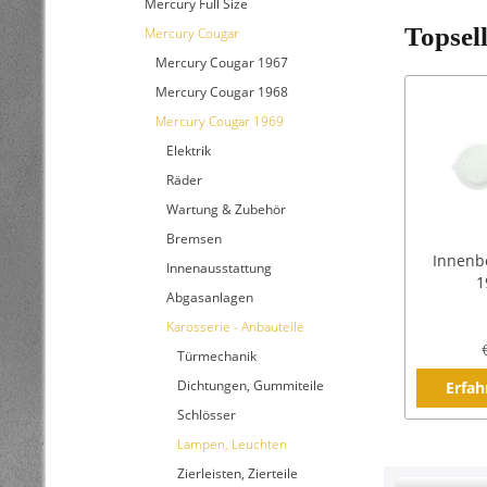
Mercury Full Size
Topsel
Mercury Cougar
Mercury Cougar 1967
Mercury Cougar 1968
Mercury Cougar 1969
Elektrik
Räder
Wartung & Zubehör
Bremsen
Innenbe
Innenausstattung
1
Abgasanlagen
Karosserie - Anbauteile
Türmechanik
Dichtungen, Gummiteile
Erfah
Schlösser
Lampen, Leuchten
Zierleisten, Zierteile