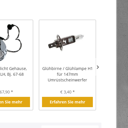
licht Gehäuse,
Glühbirne / Glühlampe H1
Dichtungen
LH, Bj. 67-68
für 147mm
Bj
Umrüstscheinwerfer
67,90 *
€ 3,40 *
€ 
en Sie mehr
Erfahren Sie mehr
Erfahre