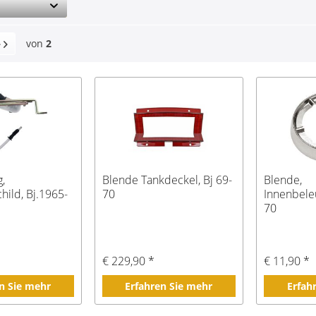
von
2
,
Blende Tankdeckel, Bj 69-
Blende,
ild, Bj.1965-
70
Innenbeleu
70
€ 229,90 *
€ 11,90 *
n Sie mehr
Erfahren Sie mehr
Erfah