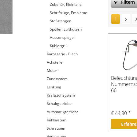
Filtern
Zubehör, Kleinteile
Schriftzüge, Embleme
1
Stoßstangen
Spoiler, Lufthutzen
Aussenspiegel
Kühlergrill
Karosserie - Blech
Achsteile
Motor
Beleuchtung
Zündsystem
Nummernsch
Lenkung
66
Kraftstoffsystem
Schaltgetriebe
Automatikgetriebe
€ 44,90 *
Kühlsystem
Erfahre
Schrauben
Verglasung