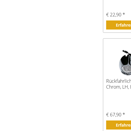
€ 22,90 *
Erfahre
Rückfahrlic
Chrom, LH, 
€ 67,90 *
Erfahre