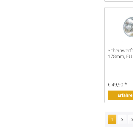
Scheinwerfe
178mm, EU
€ 49,90 *
Erfahre
1