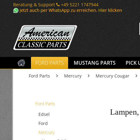
Beratung & Support
+49 5221 1747944
FORD PARTS
MUSTANG PARTS
PICK 
Ford Parts
Mercury
Mercury Cougar
Ford Parts
Lampen, 
Edsel
Ford
Mercury