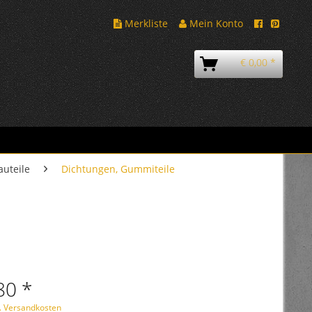
Merkliste
Mein Konto
€ 0,00 *
auteile
Dichtungen, Gummiteile
80 *
l. Versandkosten