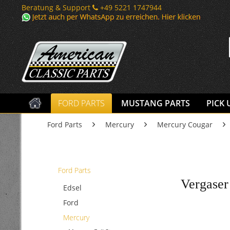
Beratung & Support
+49 5221 1747944
FORD PARTS
MUSTANG PARTS
PICK 
Ford Parts
Mercury
Mercury Cougar
Ford Parts
Vergaser
Edsel
Ford
Mercury