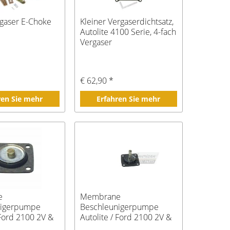
rgaser E-Choke
Kleiner Vergaserdichtsatz,
Autolite 4100 Serie, 4-fach
Vergaser
*
€ 62,90 *
ren Sie mehr
Erfahren Sie mehr
e
Membrane
nigerpumpe
Beschleunigerpumpe
 Ford 2100 2V &
Autolite / Ford 2100 2V &
4100 4V, langer Stößel