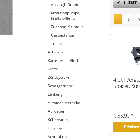
Filtern
Ansaugbrücken
Kraftstoffpumpe,
Kraftstoffleitu
1
Zubehör, Kleinteile
Gasgestänge
Tuning
Achsteile
Karosserie - Blech
Motor
Zündsystem
4 bbl Verga
Spacer, Kuns
Schaltgetriebe
Lenkung
Automatikgetriebe
Aufkleber
€ 56,90 *
Kühlsystem
Erfahre
Heizung
Schrauben