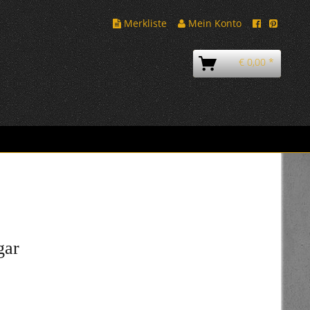
Merkliste
Mein Konto
€ 0,00 *
gar