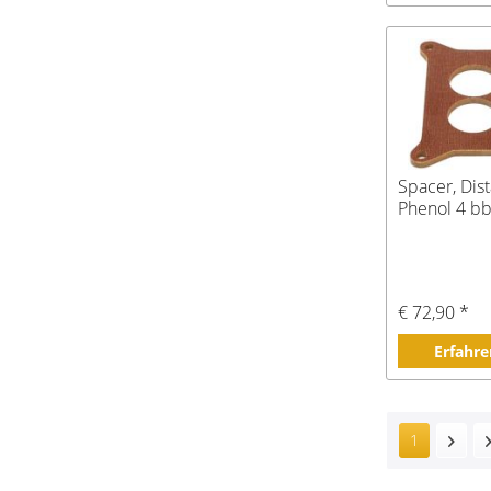
Spacer, Dist
Phenol 4 bb
€ 72,90 *
Erfahre
1