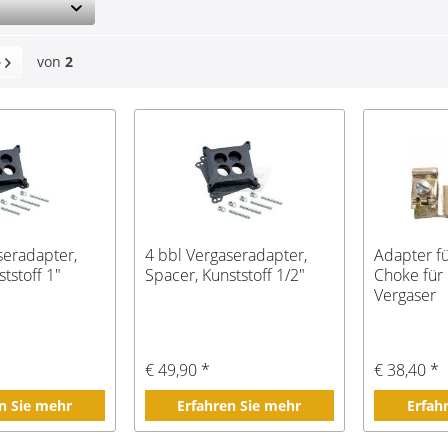
von
2
seradapter,
4 bbl Vergaseradapter,
Adapter f
tstoff 1"
Spacer, Kunststoff 1/2"
Choke für
Vergaser
€ 49,90 *
€ 38,40 *
n Sie mehr
Erfahren Sie mehr
Erfah