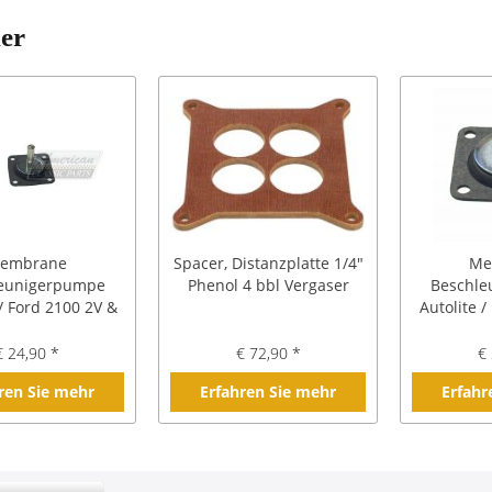
ler
embrane
Spacer, Distanzplatte 1/4"
Me
eunigerpumpe
Phenol 4 bbl Vergaser
Beschle
 / Ford 2100 2V &
Autolite /
, langer Stößel
4
€ 24,90 *
€ 72,90 *
€ 
ren Sie mehr
Erfahren Sie mehr
Erfahr