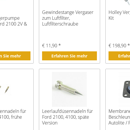
Gewindestange Vergaser
Holley Ve
igerpumpe
zum Luftfilter,
Kit
Ford 2100 2V &
Luftfilterschraube
€ 11,90 *
€ 198,90 
n Sie mehr
Erfahren Sie mehr
Erfah
ennadeln für
Leerlaufdüsennadeln für
Membran
4100, frühe
Ford 2100, 4100, späte
Beschleu
Version
Autolite /
4100 4V