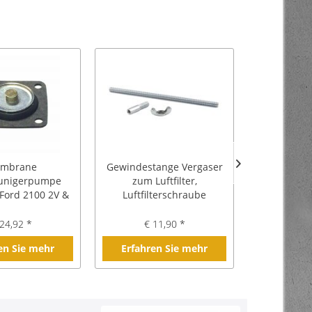
mbrane
Gewindestange Vergaser
Vergaserd
unigerpumpe
zum Luftfilter,
Autolite, 
 Ford 2100 2V &
Luftfilterschraube
2100, 2
100 4V
24,92 *
€ 11,90 *
€ 6
en Sie mehr
Erfahren Sie mehr
Erfahre