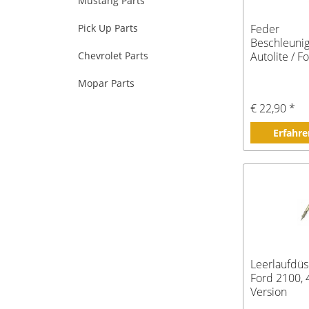
Mustang Parts
Pick Up Parts
Feder
Beschleun
Chevrolet Parts
Autolite / 
4100 4V
Mopar Parts
€ 22,90 *
Erfahre
Leerlaufdüs
Ford 2100, 
Version