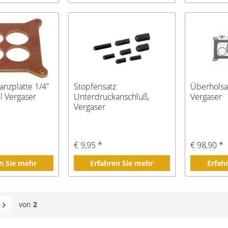
anzplatte 1/4"
Stopfensatz
Überholsa
l Vergaser
Unterdruckanschluß,
Vergaser
Vergaser
€ 9,95 *
€ 98,90 *
n Sie mehr
Erfahren Sie mehr
Erfah
von
2