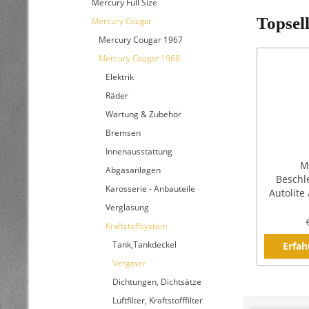
Mercury Full Size
Topsel
Mercury Cougar
Mercury Cougar 1967
Mercury Cougar 1968
Elektrik
Räder
Wartung & Zubehör
Bremsen
Innenausstattung
M
Abgasanlagen
Beschl
Karosserie - Anbauteile
Autolite
4100 4V
Verglasung
Kraftstoffsystem
Tank,Tankdeckel
Erfah
Vergaser
Dichtungen, Dichtsätze
Luftfilter, Kraftstofffilter