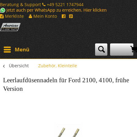
Beratung & Support
+49 5221 1747944
Merkliste
Mein Konto
Menü
Übersicht
Zubehör, Kleinteile
Leerlaufdüsennadeln für Ford 2100, 4100, frühe
Version