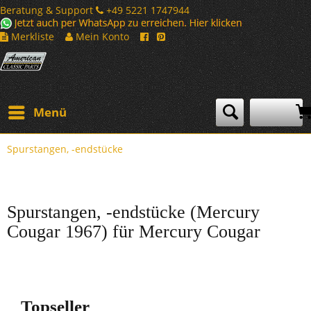
Beratung & Support
+49 5221 1747944
Merkliste
Mein Konto
Menü
Spurstangen, -endstücke
Spurstangen, -endstücke (Mercury
Cougar 1967) für Mercury Cougar
Topseller