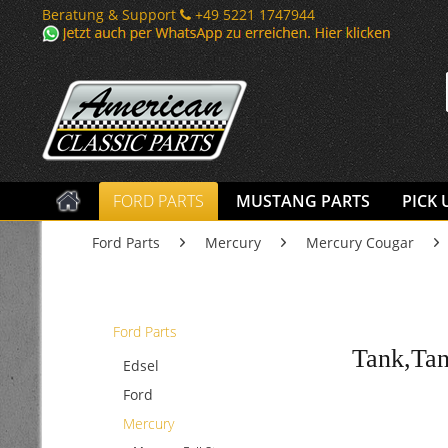
Beratung & Support
+49 5221 1747944
FORD PARTS
MUSTANG PARTS
PICK 
Ford Parts
Mercury
Mercury Cougar
Ford Parts
Tank,Tan
Edsel
Ford
Mercury