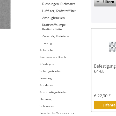
Filtern
Dichtungen, Dichtsätze
Luftfilter, Kraftstofffilter
Ansaugbrücken
Kraftstoffpumpe,
Kraftstoffleitu
Zubehör, Kleinteile
Tuning
Achsteile
Karosserie - Blech
Zündsystem
Befestigungs
64-68
Schaltgetriebe
Lenkung
Aufkleber
Automatikgetriebe
€ 22,90 *
Heizung
Erfahre
Schrauben
Geschenke/Accessoires