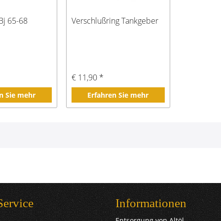
Bj 65-68
Verschlußring Tankgeber
€ 11,90 *
n Sie mehr
Erfahren Sie mehr
Service
Informationen
Entsorgung von Altöl