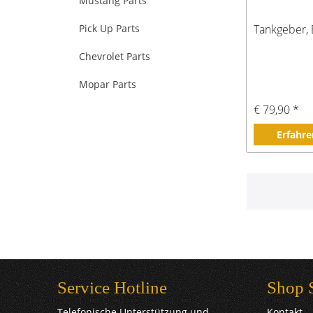
Mustang Parts
Pick Up Parts
Tankgeber, 
Chevrolet Parts
Mopar Parts
€ 79,90 *
Erfahre
Service Hotline
Shop 
Telefonische Unterstützung und
Kontakt