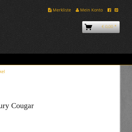
Merkliste
Mein Konto
€ 0,00 *
kel
ury Cougar