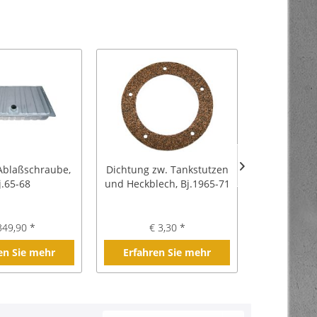
Ablaßschraube,
Dichtung zw. Tankstutzen
Tankgebe
j.65-68
und Heckblech, Bj.1965-71
349,90 *
€ 3,30 *
€ 7
en Sie mehr
Erfahren Sie mehr
Erfahre