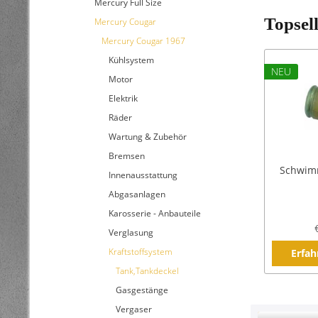
Mercury Full Size
Topsel
Mercury Cougar
Mercury Cougar 1967
Kühlsystem
NEU
Motor
Elektrik
Räder
Wartung & Zubehör
Bremsen
Schwim
Innenausstattung
Abgasanlagen
Karosserie - Anbauteile
Verglasung
Kraftstoffsystem
Erfah
Tank,Tankdeckel
Gasgestänge
Vergaser