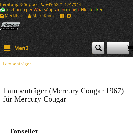
Beratung & Support
+49 5221 1747944
Merkliste
Mein Konto
Menü
Lampenträger
Lampenträger (Mercury Cougar 1967)
für Mercury Cougar
Topseller