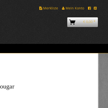
Merkliste
Mein Konto
€ 0,00 *
Cougar