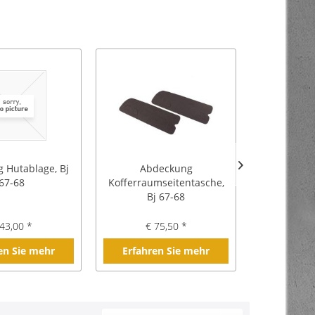
Hutablage, Bj
Abdeckung
Kofferraum
67-68
Kofferraumseitentasche,
Bj
Bj 67-68
43,00 *
€ 75,50 *
€ 7
en Sie mehr
Erfahren Sie mehr
Erfahre