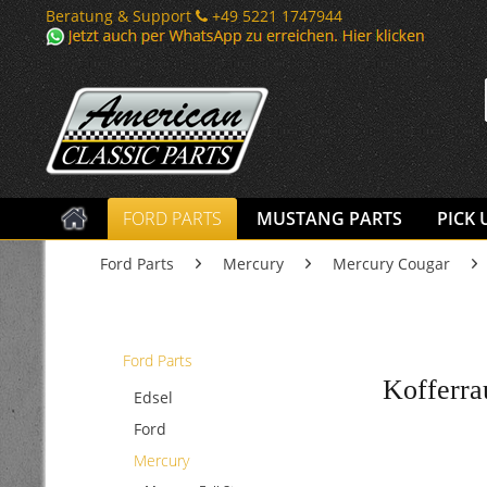
Beratung & Support
+49 5221 1747944
FORD PARTS
MUSTANG PARTS
PICK 
Ford Parts
Mercury
Mercury Cougar
Ford Parts
Kofferra
Edsel
Ford
Mercury