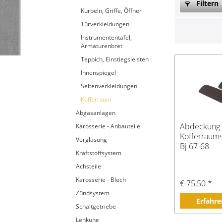
Filtern
Kurbeln, Griffe, Öffner
Türverkleidungen
Instrumententafel,
Armaturenbret
Teppich, Einstiegsleisten
Innenspiegel
Seitenverkleidungen
Kofferraum
Abgasanlagen
Abdeckung
Karosserie - Anbauteile
Kofferraums
Verglasung
Bj 67-68
Kraftstoffsystem
Achsteile
Karosserie - Blech
€ 75,50 *
Zündsystem
Erfahre
Schaltgetriebe
Lenkung