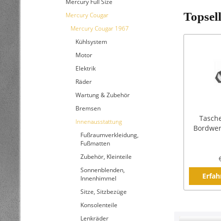
Mercury Full Size
Topsel
Mercury Cougar
Mercury Cougar 1967
Kühlsystem
Motor
Elektrik
Räder
Wartung & Zubehör
Bremsen
Tasch
Innenausstattung
Bordwer
Fußraumverkleidung,
Fußmatten
Zubehör, Kleinteile
Sonnenblenden,
Erfah
Innenhimmel
Sitze, Sitzbezüge
Konsolenteile
Lenkräder