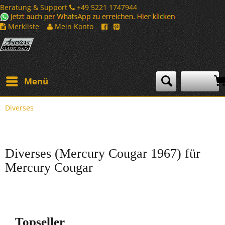
Beratung & Support
+49 5221 1747944
Merkliste
Mein Konto
Menü
Diverses
Diverses (Mercury Cougar 1967) für
Mercury Cougar
Topseller