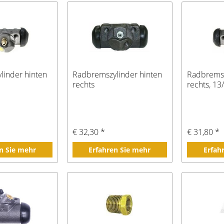
linder hinten
Radbremszylinder hinten
Radbremsz
"
rechts
rechts, 13
€ 32,30 *
€ 31,80 *
n Sie mehr
Erfahren Sie mehr
Erfah