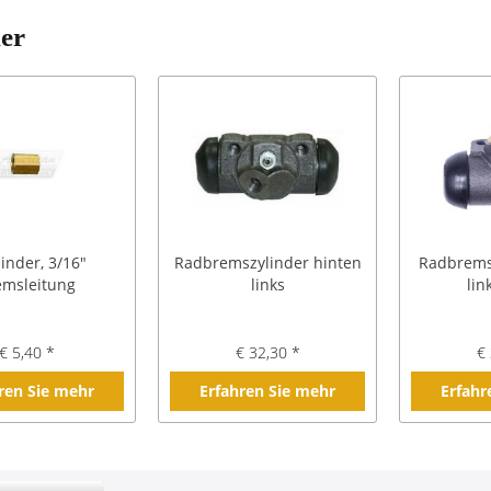
ler
inder, 3/16"
Radbremszylinder hinten
Radbrems
emsleitung
links
lin
€ 5,40 *
€ 32,30 *
€ 
ren Sie mehr
Erfahren Sie mehr
Erfahr