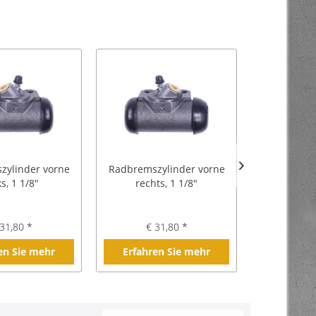
zylinder vorne
Radbremszylinder vorne
Radbremszy
ks, 1 1/8"
rechts, 1 1/8"
r
31,80 *
€ 31,80 *
€ 3
en Sie mehr
Erfahren Sie mehr
Erfahre