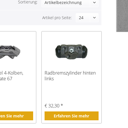
Sortierung:
Artikel pro Seite:
el 4-Kolben,
Radbremszylinder hinten
late 67
links
*
€ 32,30 *
ren Sie mehr
Erfahren Sie mehr