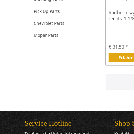
Pick Up Parts
Radbremszy
rechts, 1 1/
Chevrolet Parts
Mopar Parts
€ 31,80 *
Erfahre
Service Hotline
Shop 
Telefonische Unterstützung und
Kontakt