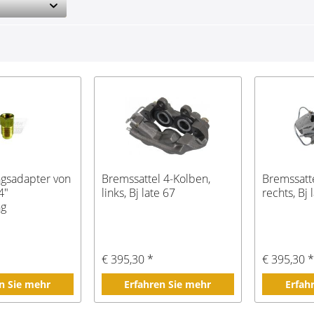
ngsadapter von
Bremssattel 4-Kolben,
Bremssatt
4"
links, Bj late 67
rechts, Bj 
ng
€ 395,30 *
€ 395,30 
n Sie mehr
Erfahren Sie mehr
Erfah