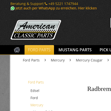
Beratung & Support
+49 5221 1747944
FORD PARTS
MUSTANG PARTS
PICK 
Ford Parts
Mercury
Mercury Cougar
Ford Parts
Radbrems
Edsel
Ford
Mercury