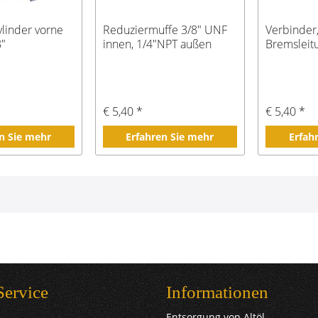
linder vorne
Reduziermuffe 3/8" UNF
Verbinder,
8"
innen, 1/4"NPT außen
Bremsleit
€ 5,40 *
€ 5,40 *
n Sie mehr
Erfahren Sie mehr
Erfah
Service
Informationen
Entsorgung von Altöl