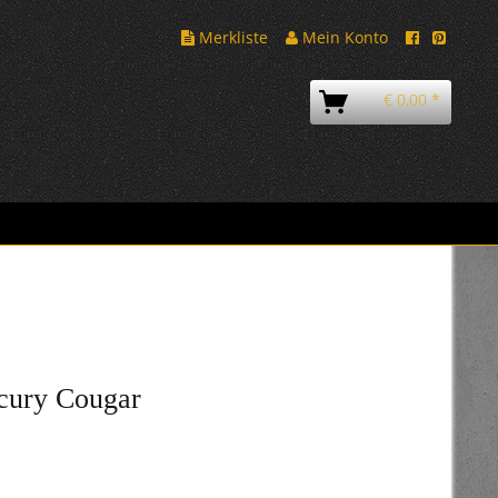
Merkliste
Mein Konto
€ 0,00 *
cury Cougar