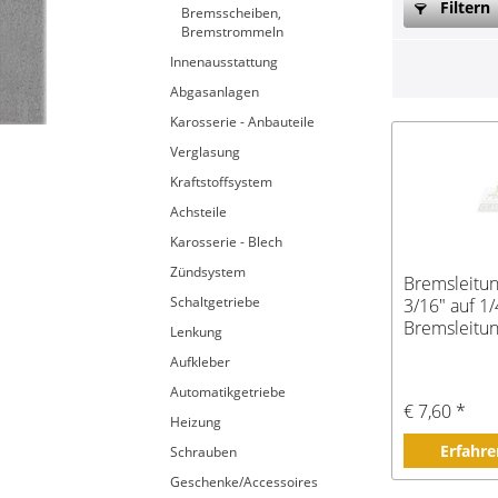
Filtern
Bremsscheiben,
Bremstrommeln
Innenausstattung
Abgasanlagen
Karosserie - Anbauteile
Verglasung
Kraftstoffsystem
Achsteile
Karosserie - Blech
Zündsystem
Bremsleitu
Schaltgetriebe
3/16" auf 1/
Bremsleitu
Lenkung
Aufkleber
Automatikgetriebe
€ 7,60 *
Heizung
Erfahre
Schrauben
Geschenke/Accessoires