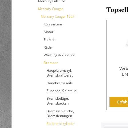
Mercury Full Size
Topsel
Mercury Cougar
Mercury Cougar 1967
Kühlsystem
Motor
Elektrik
Räder
Wartung & Zubehör
Bremsen
Verb
Hauptbremszyl.,
Br
Bremskraftverst
Handbremsseile
Zubehör, Kleinteile
Bremsbeläge,
Erfah
Bremsbacken
Bremsschläuche,
Bremsleitungen
Radbremszylinder