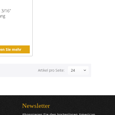
 3/16"
ung
ren Sie mehr
Artikel pro Seite:
Newsletter
Abonnieren Sie den kostenlosen American-