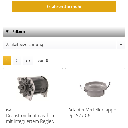
Erfahren Sie mehr
Filtern
1
von
6
6V
Adapter Verteilerkappe
Drehstromlichtmaschine
Bj.1977-86
mit integriertem Regler,
pos. Masse; One Wire