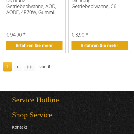
Dichtung
Dichtung
Getriebeölwanne, AOD,
Getriebeölwanne, C6
AODE, 4R70W, Gummi
€ 94,90 *
€ 8,90 *
Erfahren Sie mehr
Erfahren Sie mehr
1
von
6
Service Hotline
Shop Service
Kontakt